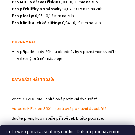
Pro MDF a dřevotřísku:
0,08 - 0,18 mm na zub
Pro překližky a spárovky:
0,07 - 0,15 mm na zub
Pro plasty:
0,05 - 0,12 mm na zub
Pro hliník a lehké slitiny:
0,04 - 0,10 mm na zub
POZNÁMKA:
v případě sady 20ks u objednávky v poznámce uveďte
vybraný průměr nástroje
DATABÁZE NÁSTROJŮ:
Vectric CAD/CAM - spirálová pozitivní dvoubřitá
Autodesk Fusion 360° - spirálová pozitivní dvoubřitá
Buďte první, kdo napíše příspěvek k této položce.
Přidat komentář
Tento web používá soubory cookie. Dalším procházením