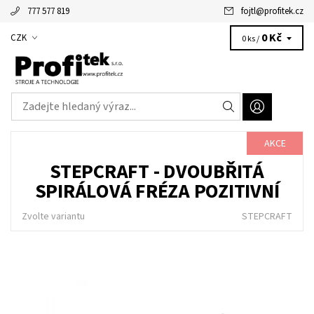
777 577 819
fojtl
@
profitek.cz
Alžbětka - vaše virtuální asistentka
0 Kč
CZK
0 ks /
AKCE
STEPCRAFT - DVOUBŘITÁ
SPIRÁLOVÁ FRÉZA POZITIVNÍ
Zvolte variantu
STEPCRAFT