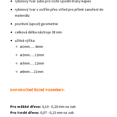
rybinový tvar zubů pro čisté spodní hrany kapes
rybinový tvar s ostřím přes střed pro přímé zanoření do
materiálu
pozitivní (upcut) geometrie
celková délka nástroje 38 mm
Odeslat
užitná výška:
ø1mm.......6mm
Powered by chaterimo
ø2mm......12mm
ø3mm......12mm
ø6mm.....21mm
DOPORUČENÉ ŘEZNÉ PODMÍNKY:
Pro měkké dřevo:
0,10 - 0,20 mm na zub
Pro tvrdé dřevo:
0,07 - 0,15 mm na zub