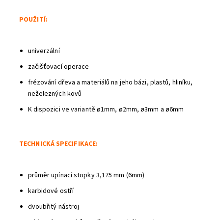
POUŽITÍ:
univerzální
začišťovací operace
frézování dřeva a materiálů na jeho bázi, plastů, hliníku,
neželezných kovů
K dispozici ve variantě ø1mm, ø2mm, ø3mm a ø6mm
TECHNICKÁ SPECIFIKACE:
průměr upínací stopky 3,175 mm (6mm)
karbidové ostří
dvoubřitý nástroj