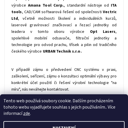
výrobce
Amana Tool Corp.
, standardní nástroje od
ITA
tools
,
CAD/CAM softwarová řešení od společnosti
Vectric
Ltd
, včetně možnosti školení a individuálních kurzů,
laserové gravírovací značkovací a řezací jednotky od
leadera v tomto oboru výrobce
Opt Lasers
,
spolehlivé
mobilní odsavače, filtrační jednotky a
technologie pro odvod prachu, třísek a pilin od tradičního
českého výrobce
URBAN Technik s.r.o.
V případě zájmu o předvedení CNC systému v praxi,
zaškolení, seřízení, zájmu o konzultaci optimální výbavy pro
konkrétní účel použití či řešení výrobní technologie "na
míru", nás neváhejte kontaktovat.
Tento web používá soubory cookie. Dalším procházením
tohoto webu vyjadřujete souhlas s jejich používáním.. Více
Profitek s.r.o.
|
Stepcraft CZ
informací
zde
.