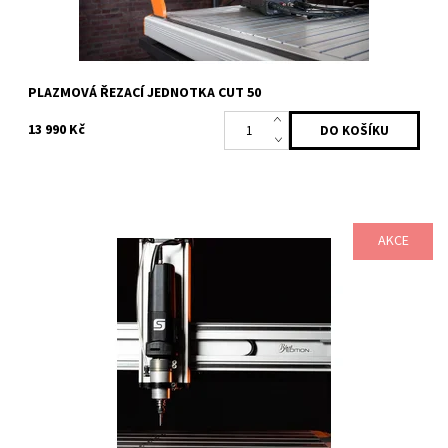
PLAZMOVÁ ŘEZACÍ JEDNOTKA CUT 50
13 990 Kč
AKCE
Pracovní jednotka STEPCRAFT MM-1000 ATC - osvědčená
kombinace pracovní jednotky Stepcraft MM-1000SC se
softwarovým řízením otáček a adaptérem...
Dostupnost:
6-10 pracovních dnů
Kód:
1229/JEN2
Značka:
STEPCRAFT