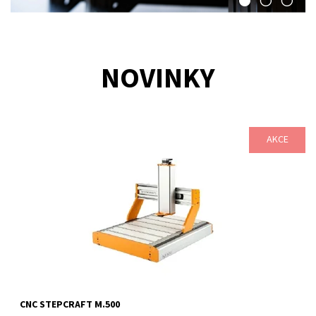
NOVINKY
AKCE
Technologicky nejpokročilejší řada CNC systémů Stepcraft. Vám
umožní zcela nové, revoluční využití technologie CNC obrábění.
Na dvouúrovňovém...
Dostupnost:
6-10 pracovních dnů
Kód:
1097/-NE
Značka:
STEPCRAFT
Záruka:
2 roky
CNC STEPCRAFT M.500