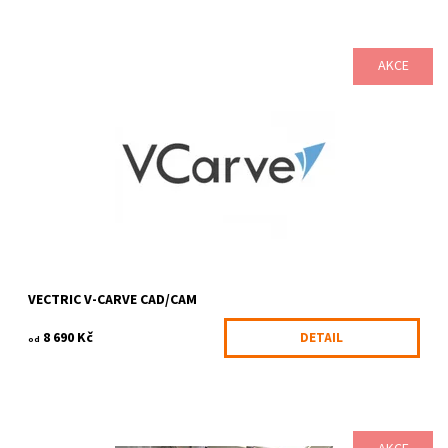
AKCE
Vectric VCarve představuje výkonný intuitivní profesionální
CAD/CAM software, vhodný pro návrh a výrobu dílců pomocí CNC
obrábění. VCarve ve...
Dostupnost:
Skladem
Kód:
160/DES
Značka:
VECTRIC
VECTRIC V-CARVE CAD/CAM
8 690 Kč
DETAIL
od