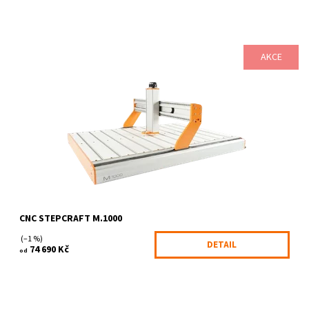
AKCE
Technologicky nejpokročilejší řada CNC systémů Stepcraft M-
Serie, Vám umožní zcela nové, revoluční využití technologie CNC
obrábění. Na...
Dostupnost:
6-10 pracovních dnů
Kód:
1133/-NE
Značka:
STEPCRAFT
Záruka:
2 roky
CNC STEPCRAFT M.1000
(–1 %)
DETAIL
74 690 Kč
od