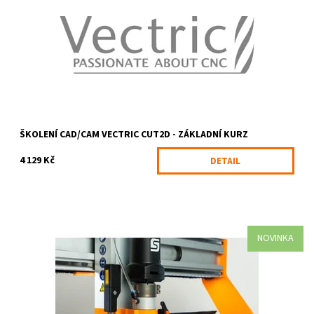
Dostupnost:
Skladem
Kód:
1418/ONL
Značka:
Profitek
ŠKOLENÍ CAD/CAM VECTRIC CUT2D - ZÁKLADNÍ KURZ
4 129 Kč
DETAIL
NOVINKA
Kryt pro zásobník Smart je speciálně vyvinuté příslušenství pro
CNC stroje STEPCRAFT M.Serie s automatickou výměnou nástrojů
(ATC). Chrání...
Dostupnost:
6-10 pracovních dnů
Kód:
2417/M
Značka:
STEPCRAFT