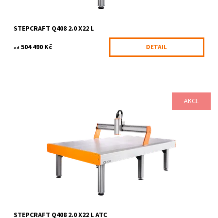
STEPCRAFT Q408 2.0 X22 L
504 490 Kč
DETAIL
od
AKCE
STEPCRAFT Q408 nastavuje nové standardy v počítačem řízené
kusové i hromadné výrobě. Výkonný CNC systém v sobě spojuje
efektivitu, přesnost a...
Dostupnost:
12 týdnů
Kód:
2241/230
Značka:
STEPCRAFT
STEPCRAFT Q408 2.0 X22 L ATC