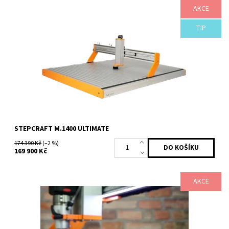
AKCE
Nejnovější přírůstek naší technologicky nejpokročilejší řady CNC
systémů Stepcraft M-Serie M1400 ULTIMATE, Vám umožní zcela
nové, revoluční...
TIP
Dostupnost:
do 4 týdnů
Kód:
1969
Značka:
STEPCRAFT
Záruka:
3 roky
STEPCRAFT M.1400 ULTIMATE
174 390 Kč
(–2 %)
169 900 Kč
AKCE
Zanořený zásobník nástrojů s řízeným zdvihem odsávací patky
pro automatickou výměnu nástrojů pro Stepcraft M.Serii
Dostupnost:
6-10 pracovních dnů
Kód:
1594/M.5
Značka:
STEPCRAFT