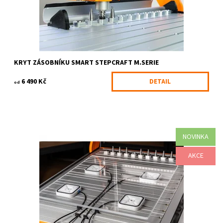
KRYT ZÁSOBNÍKU SMART STEPCRAFT M.SERIE
6 490 Kč
DETAIL
od
NOVINKA
Vacuum-Pad V-Pad 55 SP Set pro D-/M-Serie je kompletní sada
profesionální vakuové upínací technologie obsahující box pro
distribuci podtlaku a...
AKCE
Dostupnost:
3-6 pracovních dnů
Kód:
2286
Značka:
STEPCRAFT