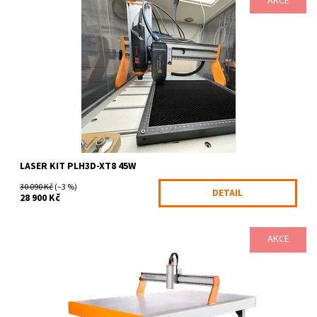
AKCE
Nejnovější přírůstek do naší rodiny průmyslových řezacích a
gravírovacích laserových hlav je v současnosti nejsilnějším
gravírovacím laserem na...
Dostupnost:
6-10 pracovních dnů
Kód:
2008/UNI
Značka:
Opt lasers
LASER KIT PLH3D-XT8 45W
30 090 Kč
(–3 %)
DETAIL
28 900 Kč
AKCE
STEPCRAFT Q408 nastavuje nové standardy v počítačem řízené
kusové i hromadné výrobě. Výkonný CNC systém v sobě spojuje
efektivitu, přesnost a...
Dostupnost:
do 4 týdnů
Kód:
495
Značka:
STEPCRAFT