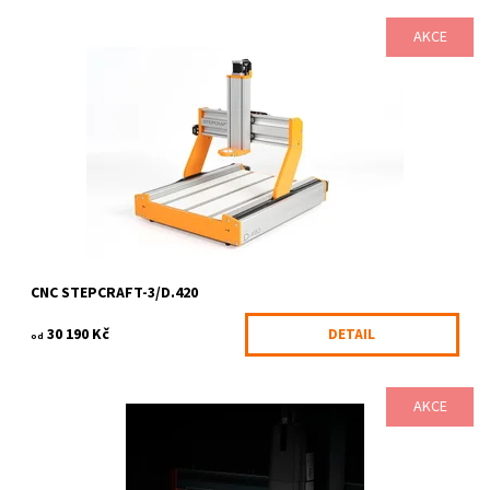
AKCE
Všestranný stolní CNC systém STEPCRAFT-3 D-Serie vyvinutý
zejména pro použití v privátním, školním a hobby sektoru. Ve
všech těchto oblastech...
Dostupnost:
6-10 pracovních dnů
Kód:
633/KIT
Značka:
STEPCRAFT
CNC STEPCRAFT-3/D.420
30 190 Kč
DETAIL
od
AKCE
Exkluzivní frézovací elektrovřeteno STEPCRAFT MM-1650 je v
současné době nejsilnější standardně nabízenou frézovací
jednotkou, dokonale vyhovující...
Dostupnost:
6-10 pracovních dnů