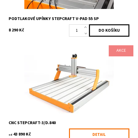
PODTLAKOVÉ UPÍNKY STEPCRAFT V-PAD 55 SP
8 290 Kč
AKCE
Všestranný stolní CNC systém STEPCRAFT-3 D-Serie vyvinutý
zejména pro použití v privátním, školním a hobby sektoru. Ve
všech těchto oblastech...
Dostupnost:
3-6 pracovních dnů
Kód:
615/KIT
Značka:
STEPCRAFT
CNC STEPCRAFT-3/D.840
43 890 Kč
DETAIL
od