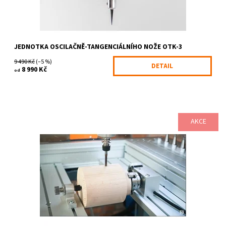
JEDNOTKA OSCILAČNĚ-TANGENCIÁLNÍHO NOŽE OTK-3
9 490 Kč
(–5 %)
DETAIL
8 990 Kč
od
AKCE
Jednotka řízení čtvrté rotační osy podstatně rozšiřuje možnosti
Vašeho Stepcrat CNC systému. Umožní Vám jednoduše obrábět
komplikované rotační...
Dostupnost:
6-10 pracovních dnů
Kód:
145/D-S
Značka:
STEPCRAFT