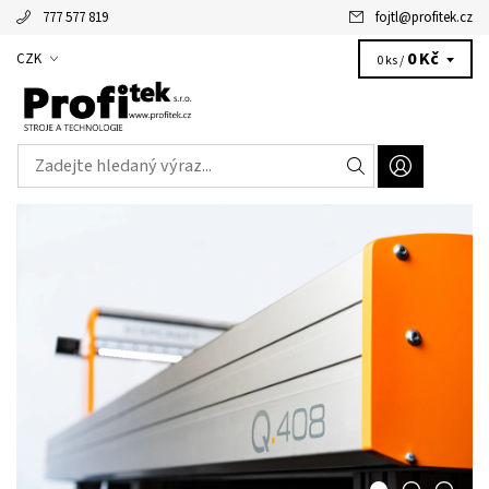
777 577 819
fojtl
@
profitek.cz
Alžbětka - vaše virtuální asistentka
0 Kč
CZK
0 ks /