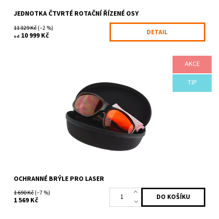
JEDNOTKA ČTVRTÉ ROTAČNÍ ŘÍZENÉ OSY
Odeslat
11 329 Kč
(–2 %)
DETAIL
10 999 Kč
Powered by chaterimo
od
AKCE
Profesionální ochranné brýle pro laserové pracovní jednotky.
Slouží jako ochrana před rozptýlenými a odraženými paprsky
laseru Tento produkt je OD...
TIP
Dostupnost:
3-6 pracovních dnů
Kód:
1493
Značka:
Opt lasers
OCHRANNÉ BRÝLE PRO LASER
1 690 Kč
(–7 %)
1 569 Kč