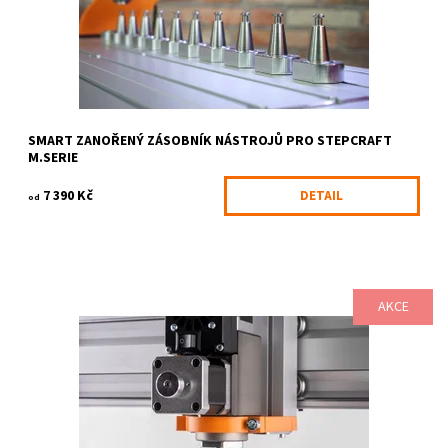
SMART ZANOŘENÝ ZÁSOBNÍK NÁSTROJŮ PRO STEPCRAFT
M.SERIE
7 390 Kč
DETAIL
od
AKCE
Oscilační tangenciální nožová jednotka OTK-3 je profesionální
CNC řízený oscilačně tangenciální nůž. Kombinuje oscilační pohyb
(zdvih 3 mm) s...
Dostupnost:
6-10 pracovních dnů
Kód:
477/M-S
Značka:
STEPCRAFT