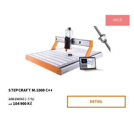
AKCE
CNC systém Stepcraft M.1000 v nejoblíbenější konfiguraci,
vhodný pro naprostou většinu běžných aplikací.
Dostupnost:
6-10 pracovních dnů
Kód:
2052/NES
Značka:
STEPCRAFT
Záruka:
2 roky
STEPCRAFT M.1000 C++
108 190 Kč
(–3 %)
DETAIL
104 900 Kč
od
Praktické online nebo osobní školení zaměřené na CAD/CAM
software Vectric Cut2D. Naučíte se vytvářet 2D projekty, nastavit
databázi nástrojů a...