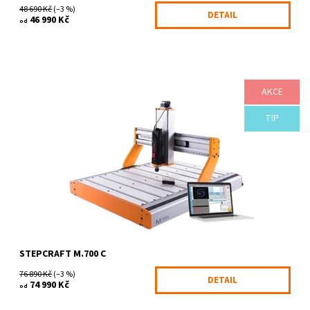
48 690 Kč
(–3 %)
DETAIL
46 990 Kč
od
AKCE
Nejnovější a technologicky nejpokročilejší řada CNC systémů
Stepcraft M-Serie, Vám umožní zcela nové, revoluční využití
technologie CNC obrábění....
TIP
Dostupnost:
6-10 pracovních dnů
Kód:
1145/-NE
Značka:
STEPCRAFT
Záruka:
2 roky
STEPCRAFT M.700 C
76 890 Kč
(–3 %)
DETAIL
74 990 Kč
od