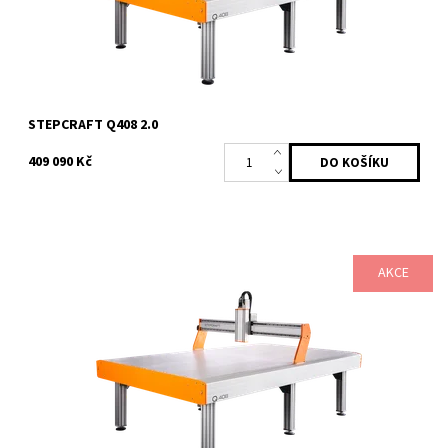
STEPCRAFT Q408 2.0
409 090 Kč
AKCE
STEPCRAFT Q408 nastavuje nové standardy v počítačem řízené
kusové i hromadné výrobě. Výkonný CNC systém v sobě spojuje
efektivitu, přesnost a...
Dostupnost:
12 týdnů
Kód:
2238/230
Značka:
STEPCRAFT