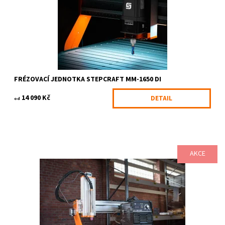
Kód:
1839/Q-S
Značka:
STEPCRAFT
FRÉZOVACÍ JEDNOTKA STEPCRAFT MM-1650 DI
14 090 Kč
DETAIL
od
AKCE
Plazmová řezací jednotka Cut 50 umožňuje jednoduché, rychlé
efektivně efektní dělení elektricky vodivých kovů na Vašem CNC
systému Stepcraft...
Dostupnost:
Skladem
Kód:
2023
Značka:
STEPCRAFT