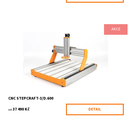
AKCE
Všestranný stolní CNC systém STEPCRAFT-3 D-Serie vyvinutý
zejména pro použití v privátním, školním a hobby sektoru. Ve
všech těchto oblastech...
Dostupnost:
3-6 pracovních dnů
Kód:
624/KIT
Značka:
STEPCRAFT
CNC STEPCRAFT-3/D.600
37 490 Kč
DETAIL
od