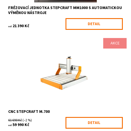
FRÉZOVACÍ JEDNOTKA STEPCRAFT MM1000 S AUTOMATICKOU
VÝMĚNOU NÁSTROJE
DETAIL
21 390 Kč
od
AKCE
Technologicky nejpokročilejší řada CNC systémů Stepcraft M-
Serie, Vám umožní zcela nové, revoluční využití technologie CNC
obrábění. Na...
Dostupnost:
6-10 pracovních dnů
Kód:
1124/-NE
Značka:
STEPCRAFT
Záruka:
2 roky
CNC STEPCRAFT M.700
61 690 Kč
(–2 %)
DETAIL
59 990 Kč
od