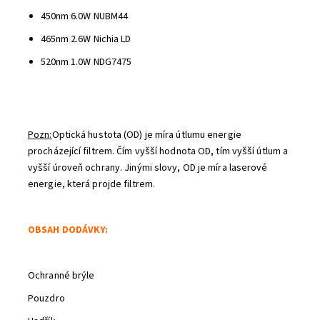
450nm 6.0W NUBM44
465nm 2.6W Nichia LD
520nm 1.0W NDG7475
Pozn:
Optická hustota (OD) je míra útlumu energie
procházející filtrem.
Čím vyšší hodnota OD, tím vyšší útlum a
vyšší úroveň ochrany.
Jinými slovy, OD je míra laserové
energie, která projde filtrem.
OBSAH DODÁVKY:
Ochranné brýle
Pouzdro