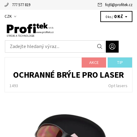
777 577 819
fojtl
@
profitek.cz
Alžbětka - vaše virtuální asistentka
0 Kč
CZK
0 ks /
AKCE
TIP
OCHRANNÉ BRÝLE PRO LASER
1493
Opt lasers