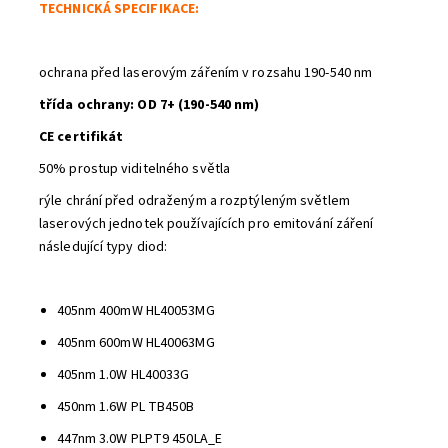
TECHNICKÁ SPECIFIKACE:
ochrana před laserovým zářením v rozsahu
190-540 nm
třída ochrany: OD 7+ (190-540 nm)
CE certifikát
50% prostup viditelného světla
rýle chrání před odraženým a rozptýleným světlem
laserových jednotek používajících pro emitování záření
následující typy diod:
405nm 400mW HL40053MG
405nm 600mW HL40063MG
Odeslat
405nm 1.0W HL40033G
Powered by chaterimo
450nm 1.6W PL TB450B
447nm 3.0W PLPT9 450LA_E