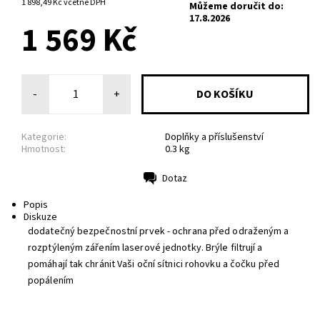
1 898,49 Kč včetně DPH
Můžeme doručit do:
17.8.2026
1 569 Kč
-
+
Kategorie:
Doplňky a příslušenství
Hmotnost:
0.3 kg
Dotaz
Tisk
Popis
Diskuze
dodatečný bezpečnostní prvek - ochrana před odraženým a
rozptýleným zářením laserové jednotky. Brýle filtrují a
pomáhají tak chránit Vaši oční sítnici rohovku a čočku před
popálením