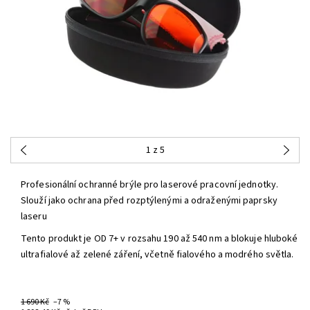
1
z 5
Profesionální ochranné brýle pro laserové pracovní jednotky.
Slouží jako ochrana před rozptýlenými a odraženými paprsky
laseru
Tento produkt je OD 7+ v rozsahu 190 až 540 nm a blokuje hluboké
ultrafialové až zelené záření, včetně fialového a modrého světla.
3-6 PRACOVNÍCH DNŮ
1 690 Kč
–7 %