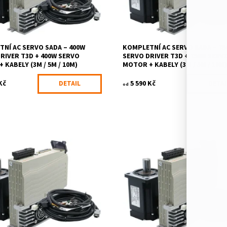
CNCdrive Kft.
Značka:
CNCdrive Kft.
NÍ AC SERVO SADA – 400W
KOMPLETNÍ AC SERVO SADA – 7
RIVER T3D + 400W SERVO
SERVO DRIVER T3D + 750W SERV
 KABELY (3M / 5M / 10M)
MOTOR + KABELY (3M / 5M / 10M
Kč
5 590 Kč
DETAIL
DETAI
od
í AC servo sada 750 W s
Kompletní AC servo sada 1 kW ob
bsahuje servo driver T3D, 400W
servo driver T3D, 1000 W AC serv
 motor s integrovanou
a propojovací kabely (enkodér + m
agnetickou...
Vše je předem...
ost:
Na dotaz
Dostupnost:
Na dotaz
2462/3M
Kód:
2456/3M
CNCdrive Kft.
Značka:
CNCdrive Kft.