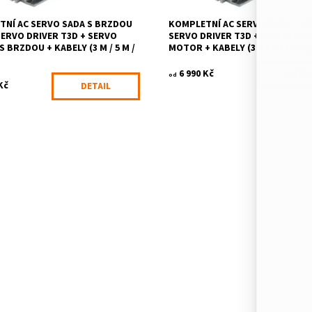
TNÍ AC SERVO SADA S BRZDOU
KOMPLETNÍ AC SERVO SADA – 1
SERVO DRIVER T3D + SERVO
SERVO DRIVER T3D + 1KW SERVO
 BRZDOU + KABELY (3 M / 5 M /
MOTOR + KABELY (3M / 5M / 10M
6 990 Kč
DETAI
od
Kč
DETAIL