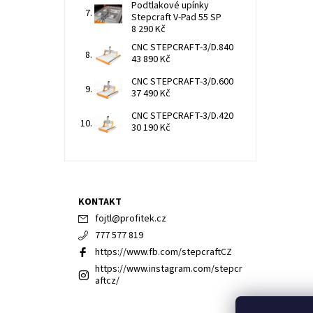
Podtlakové upínky
Stepcraft V-Pad 55 SP
8 290 Kč
CNC STEPCRAFT-3/D.840
43 890 Kč
CNC STEPCRAFT-3/D.600
37 490 Kč
CNC STEPCRAFT-3/D.420
30 190 Kč
KONTAKT
fojtl
@
profitek.cz
777 577 819
https://www.fb.com/stepcraftCZ
https://www.instagram.com/stepcr
aftcz/