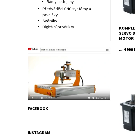
Značka:
Rámy a stojany
Předváděcí CNC systémy a
prvničky
Svěráky
Digitální produkty
KOMPLET
SERVO D
MOTOR +
4 990 
od
Kompletn
brzdou o
AC servo
elektrom
Dostupn
FACEBOOK
Kód:
Značka:
INSTAGRAM