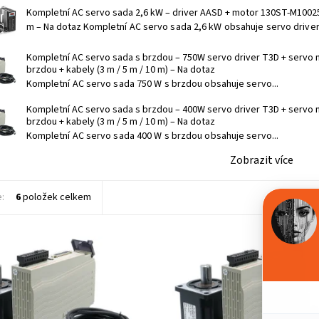
Kompletní AC servo sada 2,6 kW – driver AASD + motor 130ST-M10025
m
–
Na dotaz
Kompletní AC servo sada 2,6 kW obsahuje servo driver 
Kompletní AC servo sada s brzdou – 750W servo driver T3D + servo 
brzdou + kabely (3 m / 5 m / 10 m)
–
Na dotaz
Kompletní AC servo sada 750 W s brzdou obsahuje servo...
Kompletní AC servo sada s brzdou – 400W servo driver T3D + servo 
brzdou + kabely (3 m / 5 m / 10 m)
–
Na dotaz
Kompletní AC servo sada 400 W s brzdou obsahuje servo...
Zobrazit více
e:
6
položek celkem
í AC servo sada 400 W obsahuje
Kompletní AC servo sada 750 W o
iver T3D, 400W AC servo motor a
servo driver T3D, 750W AC servo 
ací kabely (enkodér + motor).
propojovací kabely (enkodér + mot
ředem...
Vše je předem...
ost:
Na dotaz
Dostupnost:
Na dotaz
2450/3M
Kód:
2453/3M