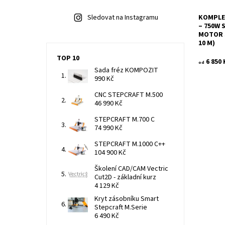
Sledovat na Instagramu
KOMPLE
– 750W 
MOTOR S
10 M)
TOP 10
6 850 
od
Sada fréz KOMPOZIT
990 Kč
CNC STEPCRAFT M.500
46 990 Kč
STEPCRAFT M.700 C
74 990 Kč
STEPCRAFT M.1000 C++
104 900 Kč
Školení CAD/CAM Vectric
Cut2D - základní kurz
4 129 Kč
Kryt zásobníku Smart
Stepcraft M.Serie
6 490 Kč