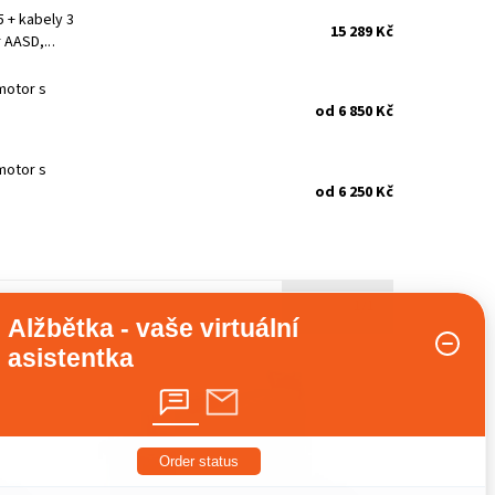
 + kabely 3
15 289 Kč
AASD,...
motor s
od 6 850 Kč
motor s
od 6 250 Kč
Stránka
1/1
Alžbětka - vaše virtuální
asistentka
bsahuje
Kompletní AC servo sada 400 W s
motor a
brzdou obsahuje servo driver T3D, 400W
or).
AC servo motor s integrovanou
elektromagnetickou...
Dostupnost:
Na dotaz
Order status
Kód:
2459/3M