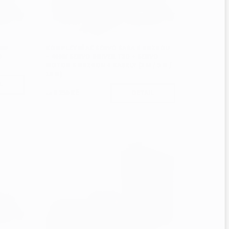
Značka:
CNCdrive Kft.
50W
KOMPLETNÍ AC SERVO SADA S BRZDOU
O
– 400W SERVO DRIVER T3D + SERVO
)
MOTOR S BRZDOU + KABELY (3 M / 5 M /
10 M)
L
6 250 Kč
DETAIL
od
sahuje
Kompletní AC servo sada 2,6 kW obsahuje
o motor
servo driver AASD, výkonný AC servo
otor).
motor 130ST-M10025 (10 Nm / 2 500 ot/min
/ 2 600 W)...
Dostupnost:
Na dotaz
Kód:
2465
Značka:
CNCdrive Kft.