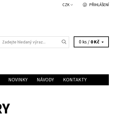
CZK
PŘIHLÁŠENÍ
0 ks /
0 Kč
NOVINKY
NÁVODY
KONTAKTY
RY