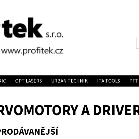
RIC
OPT LASERS
URBAN TECHNIK
ITA TOOLS
PFT
RVOMOTORY A DRIVE
PRODÁVANĚJŠÍ