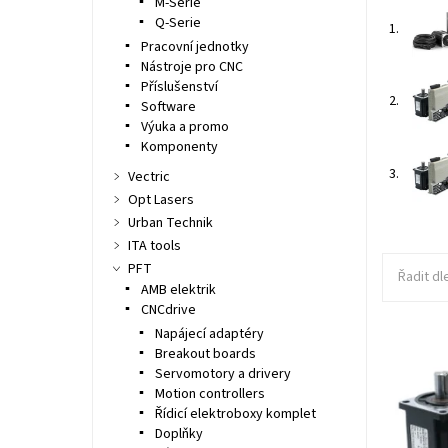
M-Serie
Q-Serie
1.
Pracovní jednotky
Nástroje pro CNC
Příslušenství
2.
Software
Výuka a promo
Komponenty
3.
Vectric
Opt Lasers
Urban Technik
ITA tools
PFT
Řadit dl
AMB elektrik
CNCdrive
Napájecí adaptéry
Kompletn
Breakout boards
servo dr
propojov
Servomotory a drivery
Vše je p
Motion controllers
Řídicí elektroboxy komplet
Dostupn
Kód:
Doplňky