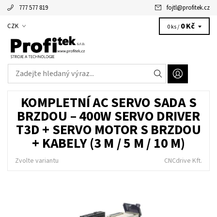
777 577 819
fojtl
@
profitek.cz
Alžbětka - vaše virtuální asistentka
0 Kč
CZK
0 ks /
KOMPLETNÍ AC SERVO SADA S
BRZDOU – 400W SERVO DRIVER
T3D + SERVO MOTOR S BRZDOU
+ KABELY (3 M / 5 M / 10 M)
Zvolte variantu
CNCdrive Kft.