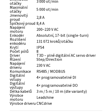
3 000 ot/min
otáčky
Maximální
5 000 ot/min
otáčky
Jmenovitý
2,8 A
proud
Špičkový proud
8,4 A
Napájení
200–220 V AC
motoru
Enkodér
Absolutní, 17-bit (single-turn)
Rozlišení
131 072 kroků/otáčku
enkodéru
Krytí
IP54
Počet pólů
8
Driver
T3D – plně digitální AC servo driver
Řízení
Step/Direction
Napájení
230 V AC
driveru
Komunikace
RS485 / MODBUS
Digitální
4× programovatelné DI
vstupy
Digitální
4× programovatelné DO
výstupy
Délka kabelů
3 m / 5 m / 10 m (dle varianty)
Výrobce
Leadshine
motoru
Výrobce driveru
CNCdrive