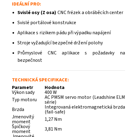
IDEÁLNÍ PRO:
Svislé osy (Z osa)
CNC frézek a obráběcích center
Svislé portálové konstrukce
Aplikace s rizikem pádu při výpadku napájení
Stroje vyžadující bezpečné držení polohy
Průmyslové CNC aplikace s požadavky na
bezpečnost
TECHNICKÁ SPECIFIKACE:
Parametr
Hodnota
Výkon sady
400 W
AC PMSM servo motor (Leadshine ELM
Typ motoru
série)
Integrovaná elektromagnetická brzda
Brzda
(fail-safe)
Odeslat
Jmenovitý
1,27 Nm
moment
Powered by chaterimo
Špičkový
3,81 Nm
moment
Jmenovité