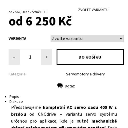
ZVOLTE VARIANTU
od 7 562,50 Kč
včetně DPH
od 6 250 Kč
VARIANTA
-
+
Kategorie:
Servomotory a drivery
Dotaz
Tisk
Popis
Diskuze
Představujeme
kompletní AC servo sadu 400 W s
brzdou
od CNCdrive – variantu servo systému
určenou pro aplikace, kde je nutné
mechanické