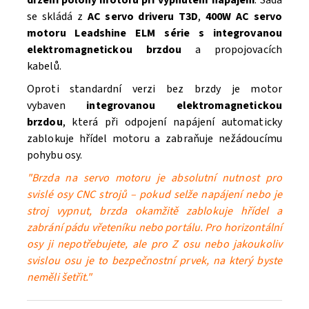
držení polohy motoru při vypnutém napájení
. Sada
se skládá z
AC servo driveru T3D
,
400W AC servo
motoru Leadshine ELM série s integrovanou
elektromagnetickou brzdou
a propojovacích
kabelů.
Oproti standardní verzi bez brzdy je motor
vybaven
integrovanou elektromagnetickou
brzdou
, která při odpojení napájení automaticky
zablokuje hřídel motoru a zabraňuje nežádoucímu
pohybu osy.
"Brzda na servo motoru je absolutní nutnost pro
svislé osy CNC strojů – pokud selže napájení nebo je
stroj vypnut, brzda okamžitě zablokuje hřídel a
zabrání pádu vřeteníku nebo portálu. Pro horizontální
osy ji nepotřebujete, ale pro Z osu nebo jakoukoliv
svislou osu je to bezpečnostní prvek, na který byste
neměli šetřit."