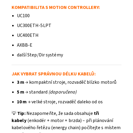
KOMPATIBILITA S MOTION CONTROLLERY:
UC100
UC300ETH-5LPT
UC400ETH
AXBB-E
další Step/Dir systémy
JAK VYBRAT SPRÁVNOU DÉLKU KABELŮ:
3 m
→ kompaktní stroje, rozvaděč blízko motorů
5 m
→ standard
(doporučeno)
10 m
→ velké stroje, rozvaděč daleko od os
💡
Tip:
Nezapomeňte, že sada obsahuje
tři
kabely
(enkodér + motor + brzda) – při plánování
kabelového řetězu (energy chain) počítejte s místem