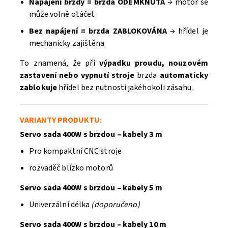
Napájení brzdy = brzda ODEMKNUTA
→ motor se
může volně otáčet
Bez napájení = brzda ZABLOKOVÁNA
→ hřídel je
mechanicky zajištěna
To znamená, že při
výpadku proudu, nouzovém
zastavení nebo vypnutí stroje
brzda
automaticky
zablokuje
hřídel bez nutnosti jakéhokoli zásahu.
VARIANTY PRODUKTU:
Servo sada 400W s brzdou – kabely 3 m
Pro kompaktní CNC stroje
rozvaděč blízko motorů
Servo sada 400W s brzdou – kabely 5 m
Univerzální délka
(doporučeno)
Servo sada 400W s brzdou – kabely 10 m