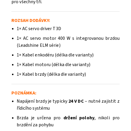
pro všechny tři.
ROZSAH DODÁVKY:
1× AC servo driver T3D
1× AC servo motor 400 W s integrovanou brzdou
(Leadshine ELM série)
1× Kabel enkodéru (délka dle varianty)
1× Kabel motoru (délka dle varianty)
1× Kabel brzdy (délka dle varianty)
POZNÁMKA:
Napájení brzdy je typicky
24 V DC
– nutné zajistit z
řídicího systému
Brzda je určena pro
držení polohy
, nikoli pro
brzdění za pohybu