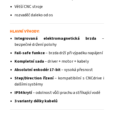
Větší CNC stroje
rozvaděč daleko od os
HLAVNÍ VÝHODY:
Integrovaná elektromagnetická brzda
–
bezpečné držení polohy
Fail-safe funkce
– brzda drží při výpadku napájení
Kompletní sada
– driver + motor + kabely
Absolutní enkodér 17-bit
– vysoká přesnost
Step/Direction řízení
– kompatibilní s CNCdrive i
dalšími systémy
IP54 krytí
– odolnost vůči prachu a stříkající vodě
3 varianty délky kabelů