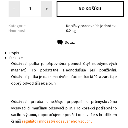
-
+
Kategorie:
Doplňky pracovních jednotek
Hmotnost:
0.2 kg
Dotaz
Tisk
Popis
Diskuze
Odsávací patka je připevněna pomocí čtyř neodymových
magnetů. To podstatně zjednodušuje její používání.
Odsávací patka je osazena dvěma řadami kartáčů a zaručuje
Odeslat
dobrý odvod třísek a pilin.
Powered by chaterimo
Odsávací příruba umožňuje připojení k průmyslovému
vysavači či menšímu odsavači pilin. Pro korekci potřebného
sacího výkonu, doporučujeme použití odsavače s hradítkem
či náš
regulátor množství odsávaného vzduchu
.