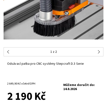
1
z 2
Odsávací patka pro CNC systémy Stepcraft D.3 Serie
3-6 PRACOVNÍCH DNŮ
2 649,90 Kč včetně DPH
Můžeme doručit do:
14.8.2026
2 190 Kč