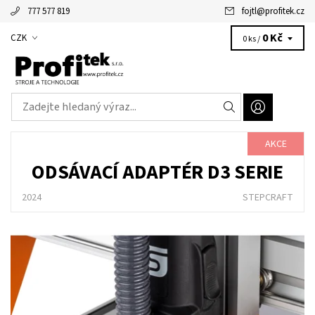
777 577 819
fojtl
@
profitek.cz
Alžbětka - vaše virtuální asistentka
0 Kč
CZK
0 ks /
AKCE
ODSÁVACÍ ADAPTÉR D3 SERIE
2024
STEPCRAFT