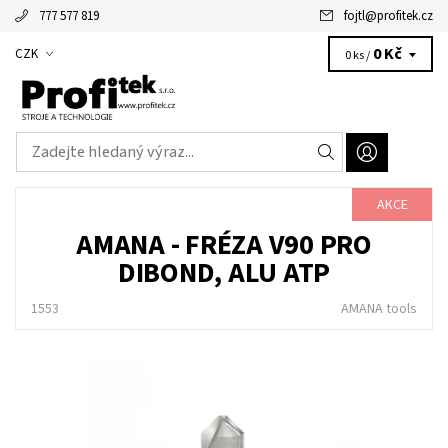
777 577 819
fojtl
@
profitek.cz
Alžbětka - vaše virtuální asistentka
0 Kč
CZK
0 ks /
AKCE
AMANA - FRÉZA V90 PRO
DIBOND, ALU ATP
1553
AMANA tools