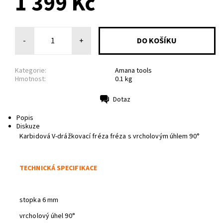
1 399 Kč
-
+
Kategorie:
Amana tools
Hmotnost:
0.1 kg
Dotaz
Tisk
Popis
Diskuze
Karbidová V-drážkovací fréza fréza s vrcholovým úhlem 90°
TECHNICKÁ SPECIFIKACE
stopka 6 mm
vrcholový úhel 90°