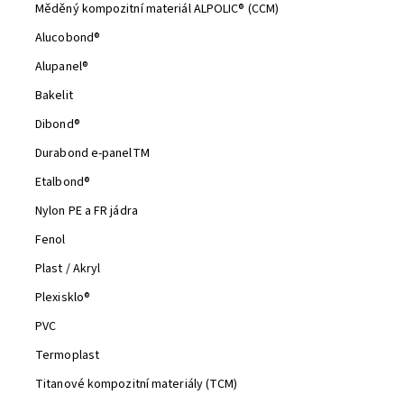
Měděný kompozitní materiál ALPOLIC® (CCM)
Alucobond®
Alupanel®
Bakelit
Dibond®
Odeslat
Durabond e-panelTM
Powered by chaterimo
Etalbond®
Nylon PE a FR jádra
Fenol
Plast / Akryl
Plexisklo®
PVC
Termoplast
Titanové kompozitní materiály (TCM)