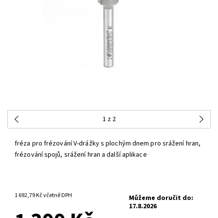
1
z 2
fréza pro frézování V-drážky s plochým dnem pro srážení hran,
frézování spojů, srážení hran a další aplikace
3-6 PRACOVNÍCH DNŮ
1 692,79 Kč včetně DPH
Můžeme doručit do:
17.8.2026