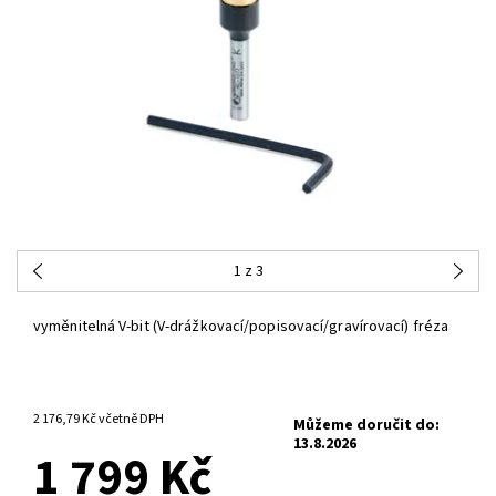
1
z 3
vyměnitelná V-bit (V-drážkovací/popisovací/gravírovací) fréza
3-6 PRACOVNÍCH DNŮ
2 176,79 Kč včetně DPH
Můžeme doručit do:
13.8.2026
1 799 Kč