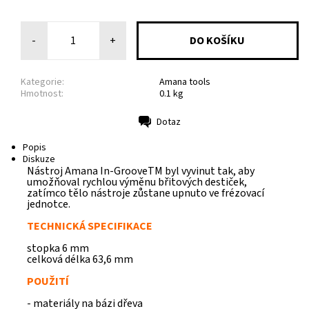
-
+
Kategorie:
Amana tools
Hmotnost:
0.1 kg
Dotaz
Tisk
Popis
Diskuze
Nástroj Amana In-GrooveTM byl vyvinut tak, aby
umožňoval rychlou výměnu břitových destiček,
zatímco tělo nástroje zůstane upnuto ve frézovací
Odeslat
jednotce.
Powered by chaterimo
TECHNICKÁ SPECIFIKACE
stopka 6 mm
celková délka 63,6 mm
POUŽITÍ
- materiály na bázi dřeva