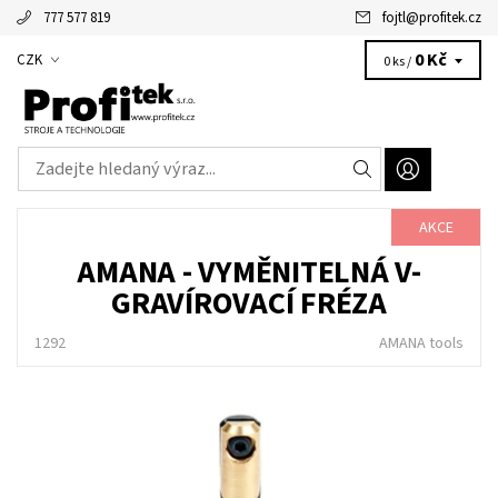
777 577 819
fojtl
@
profitek.cz
Alžbětka - vaše virtuální asistentka
0 Kč
CZK
0 ks /
AKCE
AMANA - VYMĚNITELNÁ V-
GRAVÍROVACÍ FRÉZA
1292
AMANA tools