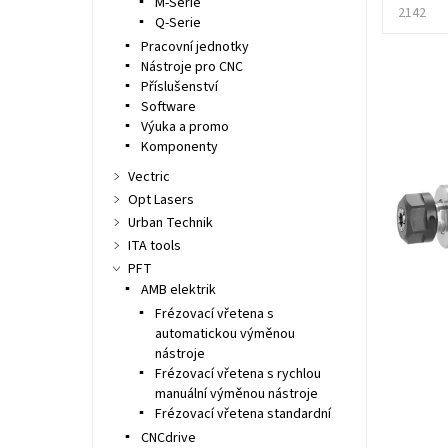
M-Serie
2142
Q-Serie
Pracovní jednotky
Nástroje pro CNC
Příslušenství
Software
Výuka a promo
Komponenty
Vectric
Opt Lasers
Urban Technik
ITA tools
PFT
AMB elektrik
Frézovací vřetena s
automatickou výměnou
nástroje
Frézovací vřetena s rychlou
manuální výměnou nástroje
Frézovací vřetena standardní
CNCdrive