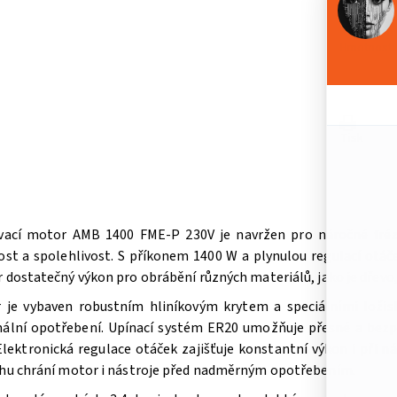
Kategorie:
Hmotnost:
Tisk
vací motor AMB 1400 FME-P 230V je navržen pro náročné frézo
ost a spolehlivost. S příkonem 1400 W a plynulou regulací otáč
 dostatečný výkon pro obrábění různých materiálů, jako je dřevo,
 je vybaven robustním hliníkovým krytem a speciálními ložisky
ální opotřebení. Upínací systém ER20 umožňuje přesné a bezp
lektronická regulace otáček zajišťuje konstantní výkon i při 
hu chrání motor i nástroje před nadměrným opotřebením.