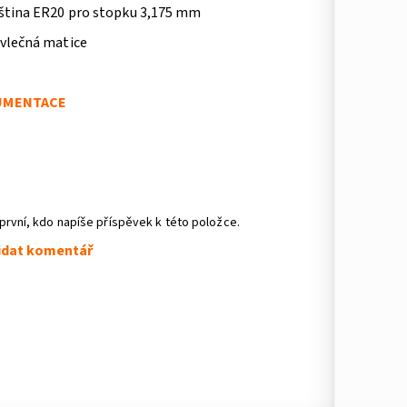
eština ER20 pro stopku 3,175 mm
evlečná matice
UMENTACE
první, kdo napíše příspěvek k této položce.
idat komentář