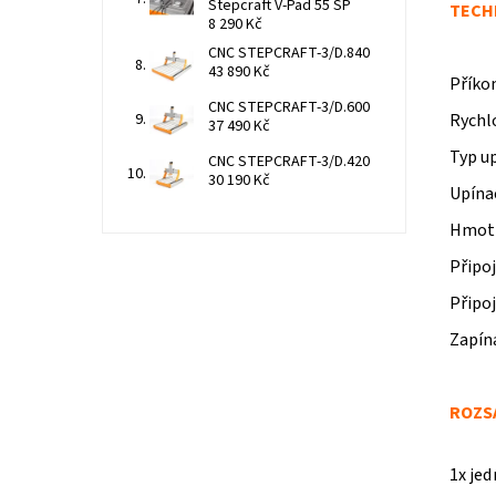
Stepcraft V-Pad 55 SP
TECH
8 290 Kč
CNC STEPCRAFT-3/D.840
43 890 Kč
Příko
CNC STEPCRAFT-3/D.600
Rychlo
37 490 Kč
Typ up
CNC STEPCRAFT-3/D.420
30 190 Kč
Upína
Hmotn
Připoj
Připoj
Zapín
ROZS
1x je