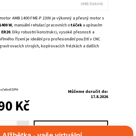
AMB Elektrik
 motor AMB 1400 FME-P 230V je výkonný a přesný motor s
1400 W
, manuální rehulací pracovních o
táček
a upínacím
m
ER20
. Díky robustní konstrukci, vysoké přesnosti a
římého řízení je ideální pro profesionální použití v CNC
gravírovacích strojích, kopírovacích frézkách a dalších
6-10 PRACOVNÍCH DNŮ
12 087,90 Kč včetně DPH
Můžeme doručit do:
17.8.2026
90 Kč
+
Alžbětka - vaše virtuální