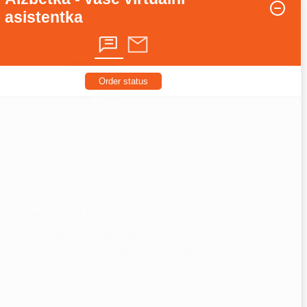
asistentka
AMB elektrik
1.8 kg
Order status
Dotaz
vací operace, kde je vyžadován vysoký výkon,
ek v rozsahu 5 000 - 25 000 ot/min nabízí tento
 plast nebo lehké kovy.
 vřetene, které zajišťují dlouhou životnost a
ečné upnutí nástrojů s průměrem stopky až 13
náročných operacích, zatímco funkce pozvolného