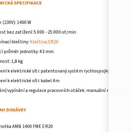
NICKÁ SPECIFIKACE
n (230V): 1400 W
st bez zatížení: 5 000 - 25 000 ot/min
ínací kleštiny:
Kleština ER20
cí průměr jednotky: 43 mm
ost: 1,8 kg
ení k elektrické síti: patentovaný systém rychlospojky přímo na 
ení k elektrické síti: kabel 4m
ání/vypínání a regulace pracovních otáček: manuální na těle jedn
AH DODÁVKY
dnotka AMB 1400 FME ER20