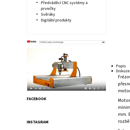
Předváděcí CNC systémy a
prvničky
Svěráky
Digitální produkty
Popis
Diskuze
Frézo
přesn
motor
FACEBOOK
Motor
minim
mm. E
rozbě
INSTAGRAM