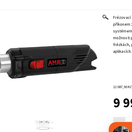
Frézovací
příkonem
systéme
možnosti p
frézkách, 
aplikacích.
9 9
-