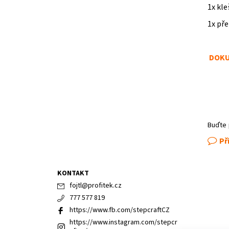
1x kl
1x př
DOK
Buďte 
Př
KONTAKT
fojtl
@
profitek.cz
777 577 819
https://www.fb.com/stepcraftCZ
https://www.instagram.com/stepcr