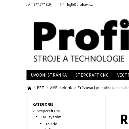
777 577 819
fojtl
@
profitek.cz
ÚVODNÍ STRÁNKA
STEPCRAFT CNC
VECT
INFORMACE
PFT
AMB elektrik
Frézovací jednotka s manuál
KATEGORIE
Stepcraft CNC
R
CNC systém
D-Serie