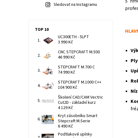
S hmo
Sledovat na Instagramu
profes
TOP 10
HLAVN
UC300ETH - 5LPT
3 990 Kč
Výk
CNC STEPCRAFT M.500
46 990 Kč
Ply
STEPCRAFT M.700 C
Upí
74 990 Kč
Rob
STEPCRAFT M.1000 C++
104 900 Kč
Ní
Školení CAD/CAM Vectric
Kom
Cut2D - základní kurz
4 129 Kč
fré
Kryt zásobníku Smart
Stepcraft M.Serie
6 490 Kč
Podtlakové upínky