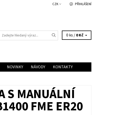
CZK
PŘIHLÁŠENÍ
0 ks /
0 Kč
NOVINKY
NÁVODY
KONTAKTY
A S MANUÁLNÍ
1400 FME ER20