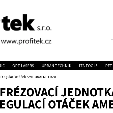
RIC
OPT LASERS
URBAN TECHNIK
ITA TOOLS
PFT
ní regulací otáček AMB1400 FME ER20
FRÉZOVACÍ JEDNOTK
EGULACÍ OTÁČEK AMB