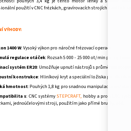
tností pouhých 3,4 kg je tento motor lehký a snadno manipu
ionální použití v CNC frézkách, gravírovacích strojích a dalších ap
Í VÝHODY:
on 1400 W
: Vysoký výkon pro náročné frézovací operace.
nulá regulace otáček
: Rozsah 5 000 - 25 000 ot/min pro optim
nací systém ER20
: Umožňuje upnutí nástrojů s průměrem stopk
ustní konstrukce
: Hliníkový kryt a speciální ložiska pro dlouho
zká hmotnost
: Pouhých 1,8 kg pro snadnou manipulaci a instalaci
patibilita s
: CNC systémy
STEPCRAFT,
hobby a profi CNC systé
zkami, jednoúčelovými stroji, použitím jako přímé brusky, atd..