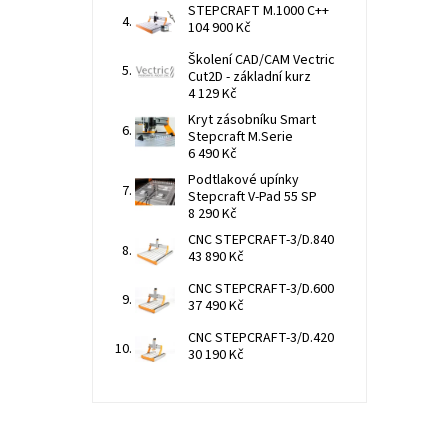
STEPCRAFT M.1000 C++
104 900 Kč
Školení CAD/CAM Vectric
Cut2D - základní kurz
4 129 Kč
Kryt zásobníku Smart
Stepcraft M.Serie
6 490 Kč
Podtlakové upínky
Stepcraft V-Pad 55 SP
8 290 Kč
CNC STEPCRAFT-3/D.840
43 890 Kč
CNC STEPCRAFT-3/D.600
37 490 Kč
CNC STEPCRAFT-3/D.420
30 190 Kč