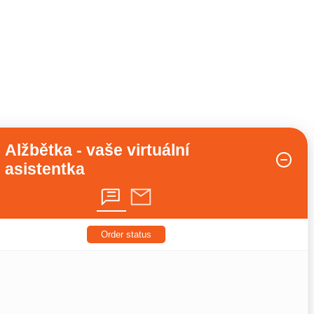
Alžbětka - vaše virtuální
asistentka
Order status