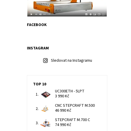
FACEBOOK
INSTAGRAM
Sledovat na Instagramu
TOP 10
UC300ETH - 5LPT
3 990 Kč
CNC STEPCRAFT M.500
46 990 Kč
STEPCRAFT M.700 C
74 990 Kč