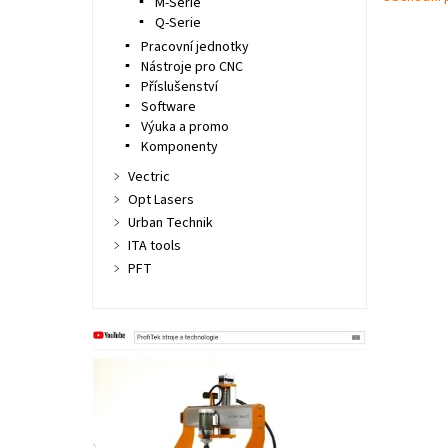
M-Serie
Q-Serie
Pracovní jednotky
Nástroje pro CNC
Příslušenství
Software
Výuka a promo
Komponenty
Vectric
Opt Lasers
Urban Technik
ITA tools
PFT