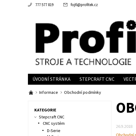
777 577 819
fojtl
@
profitek.cz
ÚVODNÍ STRÁNKA
STEPCRAFT CNC
VECT
INFORMACE
Informace
Obchodní podmínky
OB
KATEGORIE
Stepcraft CNC
CNC systém
26.9.2018
D-Serie
Obchodní p