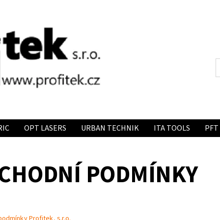
RIC
OPT LASERS
URBAN TECHNIK
ITA TOOLS
PFT
CHODNÍ PODMÍNKY
odmínky Profitek, s.r.o.