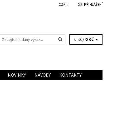
CZK
PŘIHLÁŠENÍ
0 ks /
0 Kč
NOVINKY
NÁVODY
KONTAKTY