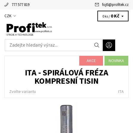
777 577 819
fojtl
@
profitek.cz
Alžbětka - vaše virtuální asistentka
0 Kč
CZK
0 ks /
AKCE
NOVINKA
ITA - SPIRÁLOVÁ FRÉZA
KOMPRESNÍ TISIN
Zvolte variantu
ITA