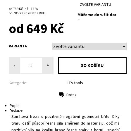
ZVOLTE VARIANTU
od 739 Kč
až
–14 %
od 785,29 Kč
včetně DPH
Můžeme doručit do:
–
od 649 Kč
VARIANTA
-
+
Kategorie:
ITA tools
Dotaz
Tisk
Popis
Diskuze
Spirálová fréza s pozitivně negativní geometrií břitu. Díky
tvaru ostří působí řezná síla směrem do materiálu, což má
pozitivní vliv na kvalitu hrany řezné spáry z horní i spodní