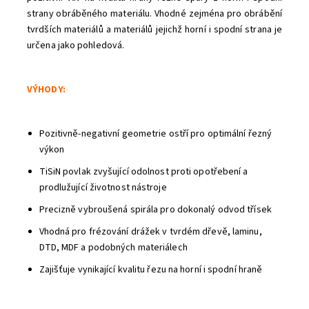
strany obráběného materiálu. Vhodné zejména pro obrábění
tvrdších materiálů a materiálů jejichž horní i spodní strana je
určena jako pohledová.
VÝHODY:
Pozitivně-negativní geometrie ostří pro optimální řezný
výkon
TiSiN povlak zvyšující odolnost proti opotřebení a
prodlužující životnost nástroje
Precizně vybroušená spirála pro dokonalý odvod třísek
Vhodná pro frézování drážek v tvrdém dřevě, laminu,
DTD, MDF a podobných materiálech
Zajišťuje vynikající kvalitu řezu na horní i spodní hraně
Odeslat