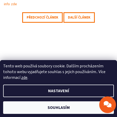
info zde
PŘEDCHOZÍ ČLÁNEK
DALŠÍ ČLÁNEK
Odeslat
Powered by chaterimo
Profitek s.r.o.
|
Stepcraft CZ
Tento web používá soubory cookie. Dalším procházením
tohoto webu vyjadřujete souhlas s jejich používáním.. Více
informací
zde
.
2026 © Profitek, s.r.o., všechna práva vyhrazena
NASTAVENÍ
Vytvořil Shoptet
SOUHLASÍM