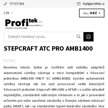
777 577 819
fojtl
@
profitek.cz
Alžbětka - vaše virtuální asistentka
0 Kč
CZK
0 ks /
STEPCRAFT ATC PRO AMB1400
9.5.2022
Novinkou tohoto týdne je rozšíření naší nabídky adaptérů
automatické výměny nástroje o verzi kompatibilní s frézovací
jednotkou AMB1400 FME-P SC (AMB1400DI). Systém automatické
výměny nástroje tak lze nyní provozovat vedle klasických
frézovacích jednotek Stepcraft MM-1000 a HF500 i s naším aktuálně
nejsilnějším, standardně nabízeným vřetenem a to jak v provedení
určeném pro naše zanořené zásobníky s řízeným zdvihem odsávací
patky SMART, tak i se standardním typem lineárního zásobníku. Více