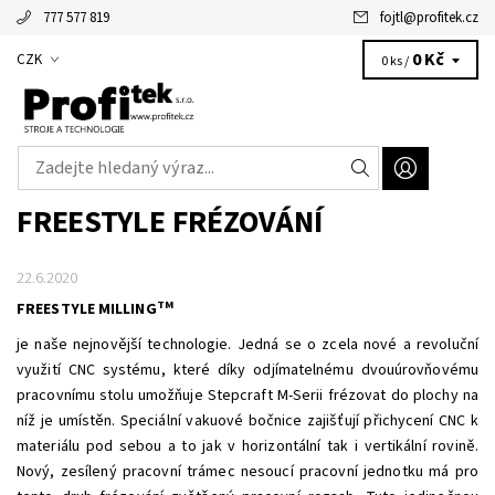
777 577 819
fojtl
@
profitek.cz
Alžbětka - vaše virtuální asistentka
0 Kč
CZK
0 ks /
FREESTYLE FRÉZOVÁNÍ
22.6.2020
TM
FREESTYLE MILLING
je naše nejnovější technologie. Jedná se o zcela nové a revoluční
využití CNC systému, které díky odjímatelnému dvouúrovňovému
pracovnímu stolu umožňuje Stepcraft M-Serii frézovat do plochy na
níž je umístěn. Speciální vakuové bočnice zajišťují přichycení CNC k
materiálu pod sebou a to jak v horizontální tak i vertikální rovině.
Nový, zesílený pracovní trámec nesoucí pracovní jednotku má pro