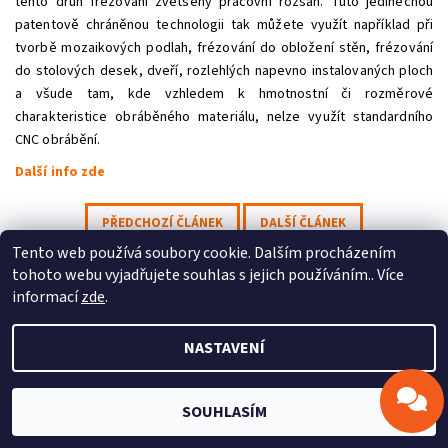
tento druh frézování zvětšený pracovní rozsah. Tuto jedinečnou
patentově chráněnou technologii tak můžete využít například při
tvorbě mozaikových podlah, frézování do obložení stěn, frézování
do stolových desek, dveří, rozlehlých napevno instalovaných ploch
a všude tam, kde vzhledem k hmotnostní či rozměrové
Odeslat
charakteristice obráběného materiálu, nelze využít standardního
CNC obrábění.
Powered by chaterimo
Další info zde
PŘEDCHOZÍ ČLÁNEK
DALŠÍ ČLÁNEK
Tento web používá soubory cookie. Dalším procházením
tohoto webu vyjadřujete souhlas s jejich používáním.. Více
Profitek s.r.o.
|
Stepcraft CZ
informací
zde
.
NASTAVENÍ
2026 © Profitek, s.r.o., všechna práva vyhrazena
Vytvořil Shoptet
SOUHLASÍM