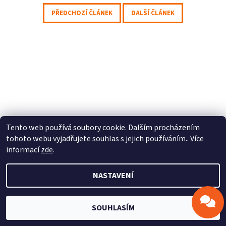
PŘEDCHOZÍ ČLÁNEK
DALŠÍ ČLÁNEK
Odeslat
Powered by chaterimo
Profitek s.r.o.
|
Stepcraft CZ
Tento web používá soubory cookie. Dalším procházením
tohoto webu vyjadřujete souhlas s jejich používáním.. Více
informací
zde
.
2026 © Profitek, s.r.o., všechna práva vyhrazena
NASTAVENÍ
Vytvořil Shoptet
SOUHLASÍM