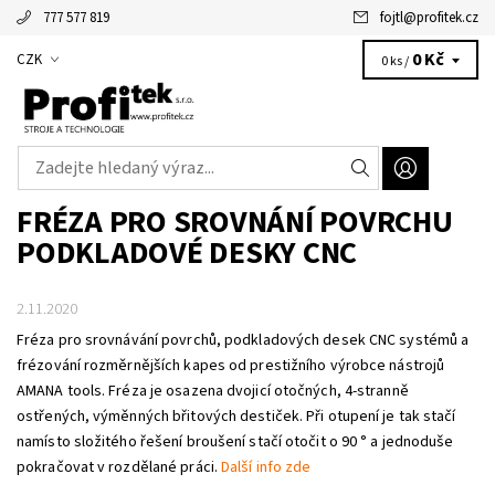
777 577 819
fojtl
@
profitek.cz
Alžbětka - vaše virtuální asistentka
0 Kč
CZK
0 ks /
FRÉZA PRO SROVNÁNÍ POVRCHU
PODKLADOVÉ DESKY CNC
2.11.2020
Fréza pro srovnávání povrchů, podkladových desek CNC systémů a
frézování rozměrnějších kapes od prestižního výrobce nástrojů
AMANA tools. Fréza je osazena dvojicí otočných, 4-stranně
ostřených, výměnných břitových destiček. Při otupení je tak stačí
namísto složitého řešení broušení stačí otočit o 90 ° a jednoduše
pokračovat v rozdělané práci.
Další info zde