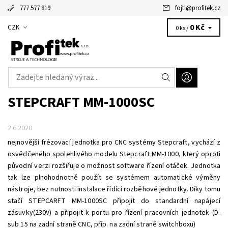
777 577 819
fojtl
@
profitek.cz
Alžbětka - vaše virtuální asistentka
0 Kč
CZK
0 ks /
STEPCRAFT MM-1000SC
2.6.2020
nejnovější frézovací jednotka pro CNC systémy Stepcraft, vychází z
osvědčeného spolehlivého modelu Stepcraft MM-1000, který oproti
původní verzi rozšiřuje o možnost software řízení otáček. Jednotka
tak lze plnohodnotně použít se systémem automatické výměny
nástroje, bez nutnosti instalace řídící rozběhové jednotky. Díky tomu
stačí STEPCARFT MM-1000SC připojit do standardní napájecí
zásuvky(230V) a připojit k portu pro řízení pracovních jednotek (D-
sub 15 na zadní straně CNC, příp. na zadní straně switchboxu)