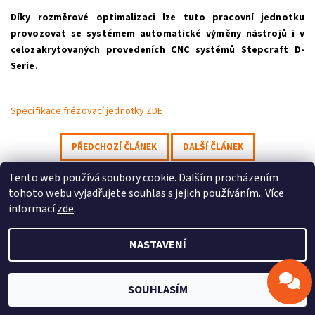
Díky rozměrové optimalizaci lze tuto pracovní jednotku
provozovat se systémem automatické výměny nástrojů i v
celozakrytovaných provedeních CNC systémů Stepcraft D-
Serie.
Odeslat
Powered by chaterimo
Specifikace frézovací jednotky ZDE
PŘEDCHOZÍ ČLÁNEK
DALŠÍ ČLÁNEK
Tento web používá soubory cookie. Dalším procházením
Profitek s.r.o.
|
Stepcraft CZ
tohoto webu vyjadřujete souhlas s jejich používáním.. Více
informací
zde
.
NASTAVENÍ
2026 © Profitek, s.r.o., všechna práva vyhrazena
Vytvořil Shoptet
SOUHLASÍM