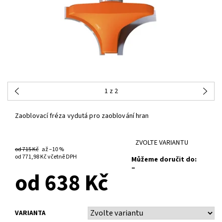
1
z 2
Zaoblovací fréza vydutá pro zaoblování hran
ZVOLTE VARIANTU
od 715 Kč
až
–10 %
od 771,98 Kč
včetně DPH
Můžeme doručit do:
–
od 638 Kč
VARIANTA