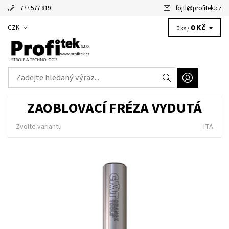
777 577 819
fojtl
@
profitek.cz
Alžbětka - vaše virtuální asistentka
0 Kč
CZK
0 ks /
ZAOBLOVACÍ FRÉZA VYDUTÁ
Zvolte variantu
ITA