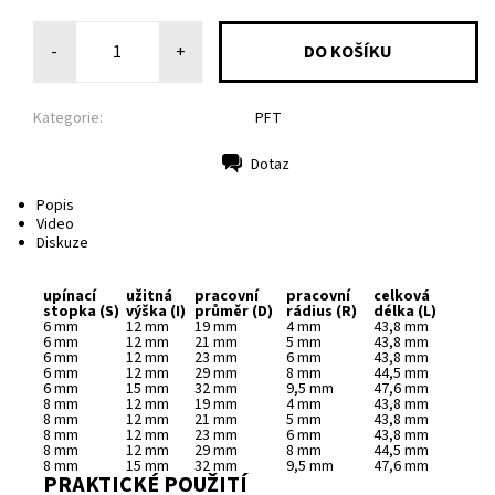
-
+
Kategorie:
PFT
Dotaz
Tisk
Popis
Video
Diskuze
upínací
užitná
pracovní
pracovní
celková
stopka
(S)
výška
(I)
průměr
(D)
rádius
(R)
délka
(L)
6 mm
12 mm
19 mm
4 mm
43,8 mm
6 mm
12 mm
21 mm
5 mm
43,8 mm
6 mm
12 mm
23 mm
6 mm
43,8 mm
6 mm
12 mm
29 mm
8 mm
44,5 mm
6 mm
15 mm
32 mm
9,5 mm
47,6 mm
8 mm
12 mm
19 mm
4 mm
43,8 mm
8 mm
12 mm
21 mm
5 mm
43,8 mm
8 mm
12 mm
23 mm
6 mm
43,8 mm
8 mm
12 mm
29 mm
8 mm
44,5 mm
8 mm
15 mm
32 mm
9,5 mm
47,6 mm
PRAKTICKÉ POUŽITÍ