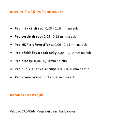
DOPORUČENÉ ŘEZNÉ PODMÍNKY:
Odeslat
Pro měkké dřevo:
0,08 - 0,16 mm na zub
Powered by chaterimo
Pro tvrdé dřevo:
0,05 - 0,12 mm na zub
Pro MDF a dřevotřísku:
0,06 - 0,14 mm na zub
Pro překližky a spárovky:
0,05 - 0,12 mm na zub
Pro plasty:
0,04 - 0,10 mm na zub
Pro hliník a lehké slitiny:
0,03 - 0,08 mm na zub
Pro gravírování:
0,02 - 0,06 mm na zub
Databáze nástrojů:
Vectric CAD/CAM - V-gravírovací karbidová