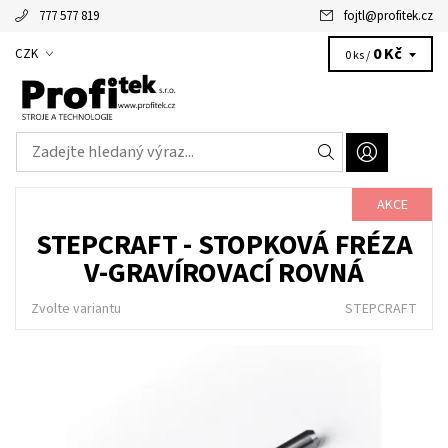
777 577 819
fojtl
@
profitek.cz
Alžbětka - vaše virtuální asistentka
0 Kč
CZK
0 ks /
AKCE
STEPCRAFT - STOPKOVÁ FRÉZA
V-GRAVÍROVACÍ ROVNÁ
Zvolte variantu
STEPCRAFT