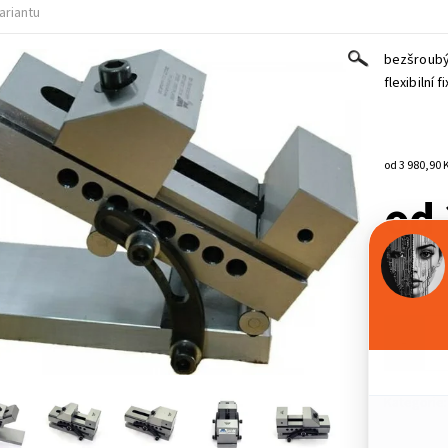
ariantu
bezšroubý 
flexibilní 
od 3 980,90 
od 
VARIANTA
-
Kategorie: