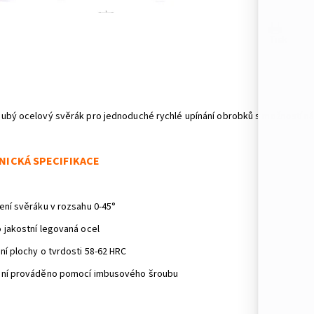
Tisk
ubý ocelový svěrák pro jednoduché rychlé upínání obrobků s možností ná
NICKÁ SPECIFIKACE
ení svěráku v rozsahu 0-45°
 jakostní legovaná ocel
ní plochy o tvrdosti 58-62 HRC
ní prováděno pomocí imbusového šroubu