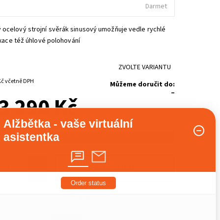
Darmet
ocelový strojní svěrák sinusový umožňuje vedle rychlé
fixace též úhlové polohování
ZVOLTE VARIANTU
Kč
včetně DPH
Můžeme doručit do:
–
3 290 Kč
Alžbětka - vaše virtuální
asistentka
+
Order status
Svěráky