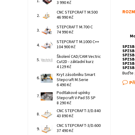
3 990 Kč
ROZM
CNC STEPCRAFT M.500
46 990 Kč
STEPCRAFT M.700 C
74 990 Kč
Mo
STEPCRAFT M.1000 C++
SPZSB 
104 900 Kč
SPZSB 
SPZSB 
Školení CAD/CAM Vectric
SPZSB 
Cut2D - základní kurz
SPZSB 
4 129 Kč
SPZSB 
Buďte 
Kryt zásobníku Smart
Stepcraft M.Serie
Př
6 490 Kč
Podtlakové upínky
Stepcraft V-Pad 55 SP
8 290 Kč
CNC STEPCRAFT-3/D.840
43 890 Kč
CNC STEPCRAFT-3/D.600
37 490 Kč