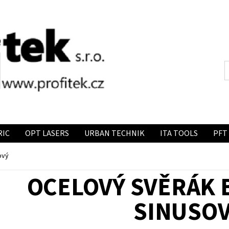
RIC
OPT LASERS
URBAN TECHNIK
ITA TOOLS
PFT
ový
OCELOVÝ SVĚRÁK
SINUSO