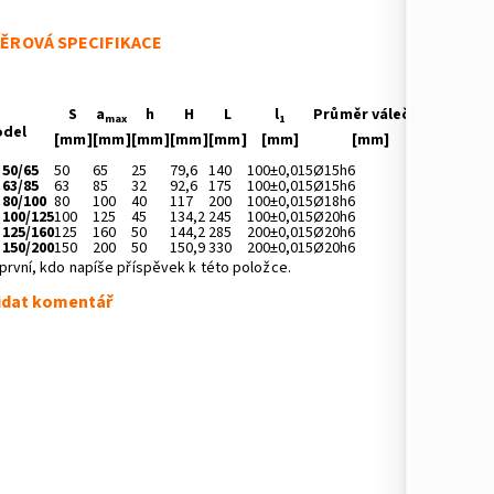
ĚROVÁ SPECIFIKACE
S
a
h
H
L
l
Průměr válečků
Upínací s
max
1
del
[mm]
[mm]
[mm]
[mm]
[mm]
[mm]
[mm]
[daN]
50/65
50
65
25
79,6
140
100±0,015
Ø15h6
1000
63/85
63
85
32
92,6
175
100±0,015
Ø15h6
1000
80/100
80
100
40
117
200
100±0,015
Ø18h6
1500
100/125
100
125
45
134,2
245
100±0,015
Ø20h6
2000
125/160
125
160
50
144,2
285
200±0,015
Ø20h6
2500
150/200
150
200
50
150,9
330
200±0,015
Ø20h6
3000
první, kdo napíše příspěvek k této položce.
idat komentář