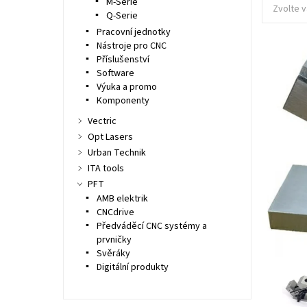
M-Serie
Zvolte v
Q-Serie
Pracovní jednotky
Nástroje pro CNC
Příslušenství
Software
Výuka a promo
Komponenty
Vectric
Opt Lasers
Urban Technik
ITA tools
PFT
AMB elektrik
CNCdrive
Předváděcí CNC systémy a
prvničky
Svěráky
Digitální produkty