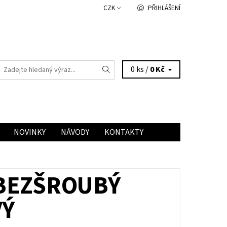
CZK
PŘIHLÁŠENÍ
0 ks /
0 Kč
NOVINKY
NÁVODY
KONTAKTY
 BEZŠROUBÝ
VÝ