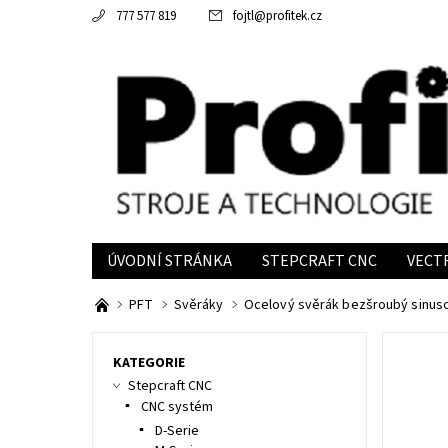
777 577 819
fojtl
@
profitek.cz
ÚVODNÍ STRÁNKA
STEPCRAFT CNC
VECT
INFORMACE
PFT
Svěráky
Ocelový svěrák bezšroubý sinus
KATEGORIE
Stepcraft CNC
CNC systém
D-Serie