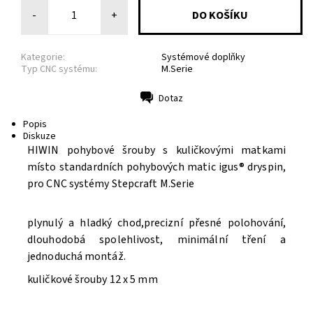
-
+
Kategorie:
Systémové doplňky
Typ CNC systému:
M.Serie
Dotaz
Tisk
Popis
Diskuze
HIWIN pohybové šrouby s kuličkovými matkami
místo standardních pohybových matic igus® dryspin,
pro CNC systémy Stepcraft M.Serie
Odeslat
Powered by chaterimo
plynulý a hladký chod,precizní přesné polohování,
dlouhodobá spolehlivost, minimální tření a
jednoduchá montáž.
kuličkové šrouby 12 x 5 mm