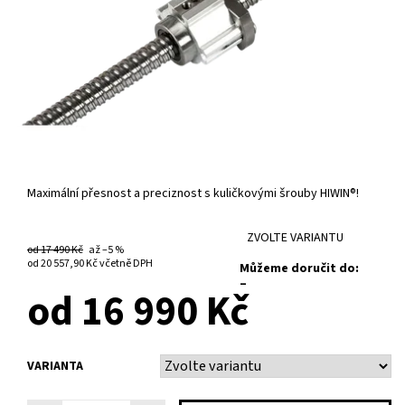
Maximální přesnost a preciznost s kuličkovými šrouby HIWIN®!
ZVOLTE VARIANTU
od 17 490 Kč
až
–5 %
od 20 557,90 Kč
včetně DPH
Můžeme doručit do:
–
od 16 990 Kč
VARIANTA