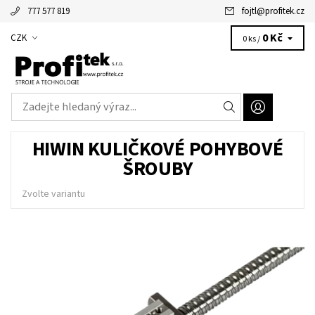
777 577 819
fojtl
@
profitek.cz
Alžbětka - vaše virtuální asistentka
0 Kč
CZK
0 ks /
HIWIN KULIČKOVÉ POHYBOVÉ
ŠROUBY
Zvolte variantu