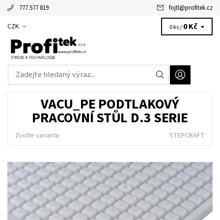
777 577 819
fojtl
@
profitek.cz
Alžbětka - vaše virtuální asistentka
0 Kč
CZK
0 ks /
VACU_PE PODTLAKOVÝ
PRACOVNÍ STŮL D.3 SERIE
Zvolte variantu
STEPCRAFT