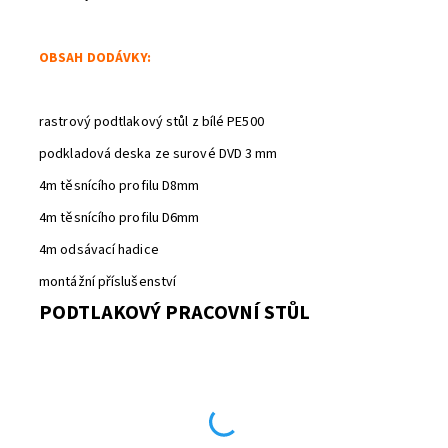
OBSAH DODÁVKY:
rastrový podtlakový stůl z bílé PE500
podkladová deska ze surové DVD 3 mm
4m těsnícího profilu D8mm
4m těsnícího profilu D6mm
4m odsávací hadice
montážní příslušenství
PODTLAKOVÝ PRACOVNÍ STŮL