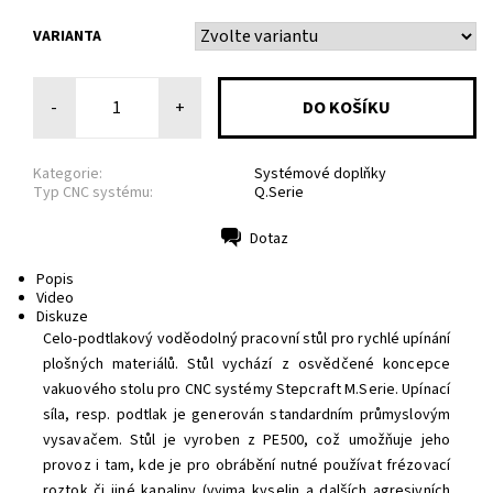
VARIANTA
-
+
Kategorie:
Systémové doplňky
Typ CNC systému:
Q.Serie
Dotaz
Tisk
Popis
Video
Diskuze
Celo-podtlakový voděodolný pracovní stůl pro rychlé upínání
plošných materiálů. Stůl vychází z osvědčené koncepce
vakuového stolu pro CNC systémy Stepcraft M.Serie. Upínací
síla, resp. podtlak je generován standardním průmyslovým
vysavačem. Stůl je vyroben z PE500, což umožňuje jeho
provoz i tam, kde je pro obrábění nutné používat frézovací
roztok či jiné kapaliny (vyjma kyselin a dalších agresivních