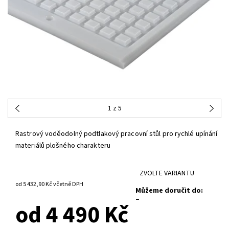
1
z 5
Rastrový voděodolný podtlakový pracovní stůl pro rychlé upínání
materiálů plošného charakteru
ZVOLTE VARIANTU
od 5 432,90 Kč
včetně DPH
Můžeme doručit do:
–
od 4 490 Kč