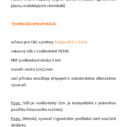
plasty rozkládajících chemikálií)
TECHNICKÁ SPECIFIKACE:
určeno pro CNC systémy
Stepcraft D.3 Serie
vakuový stůl z voděodolné PE500
MDF podkladová deska 3 mm
rozměr rastru 12x12 mm
sací příruba umožňuje připojení k standardnímu dílenskému
vysavači
Pozn.:
Stůl je voděodolný (tzn. je kompatibilní s jednotkou
Odeslat
postřiku frézovacího roztoku)
Powered by chaterimo
Pozn.:
Dílenský vysavač (=generátor podtlaku) není součástí
dodávky