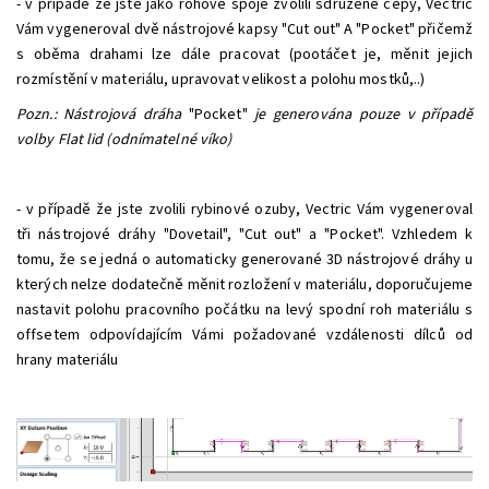
- v případě že jste jako rohové spoje zvolili sdružené čepy, Vectric
Vám vygeneroval dvě nástrojové kapsy "Cut out" A "Pocket" přičemž
s oběma drahami lze dále pracovat (pootáčet je, měnit jejich
rozmístění v materiálu, upravovat velikost a polohu mostků,..)
Pozn.: Nástrojová dráha
"Pocket"
je generována pouze v případě
volby Flat lid (odnímatelné víko)
- v případě že jste zvolili rybinové ozuby, Vectric Vám vygeneroval
tři nástrojové dráhy "Dovetail", "Cut out" a "Pocket". Vzhledem k
tomu, že se jedná o automaticky generované 3D nástrojové dráhy u
kterých nelze dodatečně měnit rozložení v materiálu, doporučujeme
nastavit polohu pracovního počátku na levý spodní roh materiálu s
offsetem odpovídajícím Vámi požadované vzdálenosti dílců od
hrany materiálu