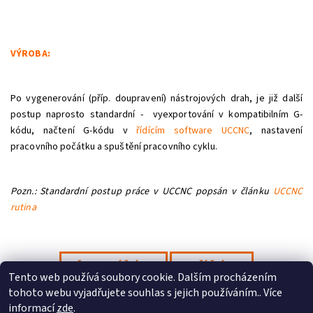
VÝROBA:
Po vygenerování (příp. doupravení) nástrojových drah, je již další
postup naprosto standardní - vyexportování v kompatibilním G-
kódu, načtení G-kódu v
řídícím software UCCNC
, nastavení
pracovního počátku a spuštění pracovního cyklu.
Pozn.: Standardní postup práce v UCCNC popsán v článku
UCCNC
rutina
PŘEDCHOZÍ ČLÁNEK
DALŠÍ ČLÁNEK
Tento web používá soubory cookie. Dalším procházením
tohoto webu vyjadřujete souhlas s jejich používáním.. Více
Profitek s.r.o.
|
Stepcraft CZ
informací
zde
.