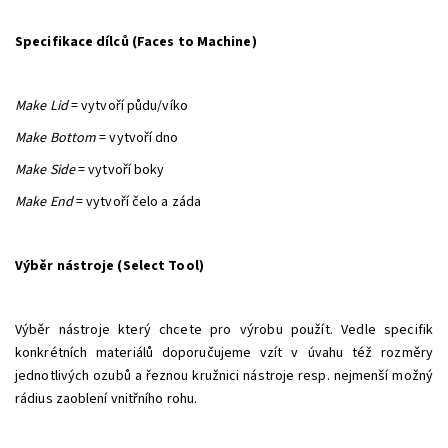
Specifikace dílců (Faces to Machine)
Make Lid
= vytvoří půdu/víko
Make Bottom
= vytvoří dno
Make Side
= vytvoří boky
Make End
= vytvoří čelo a záda
Výběr nástroje (Select Tool)
Výběr nástroje který chcete pro výrobu použít. Vedle specifik
konkrétních materiálů doporučujeme vzít v úvahu též rozměry
jednotlivých ozubů a řeznou kružnici nástroje resp. nejmenší možný
rádius zaoblení vnitřního rohu.