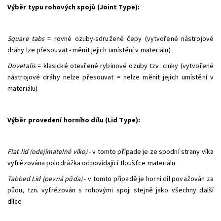
Výběr typu rohových spojů (Joint Type):
Square tabs
= rovné ozuby-sdružené čepy (vytvořené nástrojové
dráhy lze přesouvat - měnit jejich umístění v materiálu)
Dovetalis
= klasické otevřené rybinové ozuby tzv. cinky (vytvořené
nástrojové dráhy nelze přesouvat = nelze měnit jejich umístění v
materiálu)
Výběr provedení horního dílu (Lid Type):
Flat lid (odejímatelné víko)
- v tomto případe je ze spodní strany víka
vyfrézována polodrážka odpovídající tloušťce materiálu
Tabbed Lid (pevná půda)
- v tomto případě je horní díl považován za
půdu, tzn. vyfrézován s rohovými spoji stejně jako všechny další
dílce