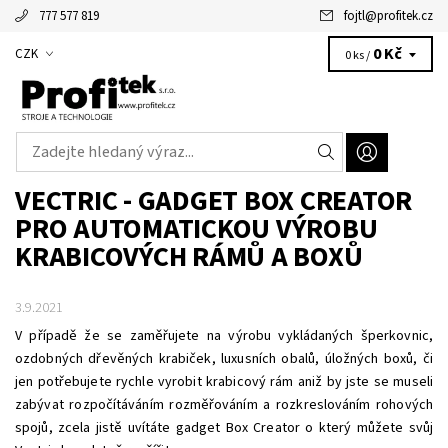
777 577 819
fojtl
@
profitek.cz
Alžbětka - vaše virtuální asistentka
0 Kč
CZK
0 ks /
VECTRIC - GADGET BOX CREATOR
PRO AUTOMATICKOU VÝROBU
KRABICOVÝCH RÁMŮ A BOXŮ
3.9.2021
V případě že se zaměřujete na výrobu vykládaných šperkovnic,
ozdobných dřevěných krabiček, luxusních obalů, úložných boxů, či
jen potřebujete rychle vyrobit krabicový rám aniž by jste se museli
zabývat rozpočítáváním rozměřováním a rozkreslováním rohových
spojů, zcela jistě uvítáte gadget Box Creator o který můžete svůj