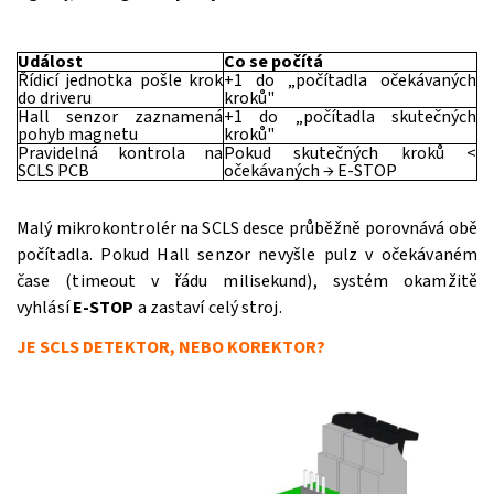
Událost
Co se počítá
Řídicí jednotka pošle krok
+1 do „počítadla očekávaných
do driveru
kroků"
Hall senzor zaznamená
+1 do „počítadla skutečných
pohyb magnetu
kroků"
Pravidelná kontrola na
Pokud skutečných kroků <
SCLS PCB
očekávaných → E‑STOP
Malý mikrokontrolér na SCLS desce průběžně porovnává obě
počítadla. Pokud Hall senzor nevyšle pulz v očekávaném
čase (timeout v řádu milisekund), systém okamžitě
vyhlásí
E‑STOP
a zastaví celý stroj.
JE SCLS DETEKTOR, NEBO KOREKTOR?