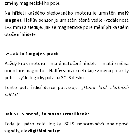
změny magnetického pole.
Na hřídeli každého sledovaného motoru je umístěn
malý
magnet
. Hallův senzor je umístěn těsně vedle (vzdálenost
1–2 mm) a sleduje, jak se magnetické pole mění při každém
otočení hřídele.
💡
Jak to funguje v praxi:
Každý krok motoru = malé natočení hřídele = malá změna
orientace magnetu = Hallův senzor detekuje změnu polarity
pole = vyšle logický pulz na SCLS desku.
Tento pulz řídicí desce potvrzuje:
„Motor krok skutečně
udělal."
Jak SCLS pozná, že motor ztratil krok?
Tady je jádro celé logiky. SCLS neporovnává analogové
signály, ale
digitální pulzy
: