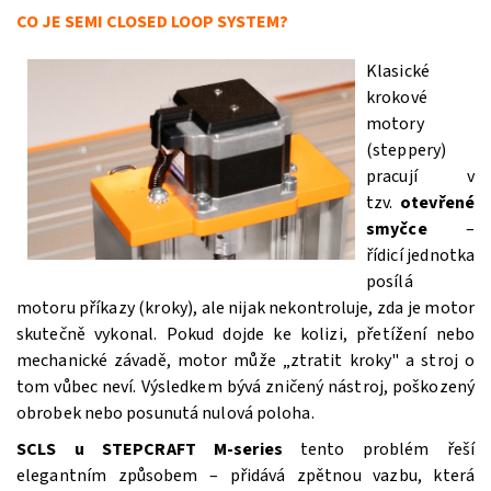
CO JE SEMI CLOSED LOOP SYSTEM?
Klasické
krokové
motory
(steppery)
pracují v
tzv.
otevřené
smyčce
–
řídicí jednotka
posílá
motoru příkazy (kroky), ale nijak nekontroluje, zda je motor
skutečně vykonal. Pokud dojde ke kolizi, přetížení nebo
mechanické závadě, motor může „ztratit kroky" a stroj o
tom vůbec neví. Výsledkem bývá zničený nástroj, poškozený
obrobek nebo posunutá nulová poloha.
SCLS u
STEPCRAFT M‑series
tento problém řeší
elegantním způsobem – přidává zpětnou vazbu, která