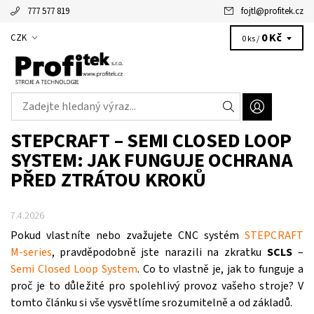
777 577 819
fojtl
@
profitek.cz
Alžbětka - vaše virtuální asistentka
0 Kč
CZK
0 ks /
STEPCRAFT – SEMI CLOSED LOOP
SYSTEM: JAK FUNGUJE OCHRANA
PŘED ZTRÁTOU KROKŮ
7.4.2026
Pokud vlastníte nebo zvažujete CNC systém
STEPCRAFT
M‑series
, pravděpodobně jste narazili na zkratku
SCLS
–
Semi Closed Loop System
. Co to vlastně je, jak to funguje a
proč je to důležité pro spolehlivý provoz vašeho stroje? V
tomto článku si vše vysvětlíme srozumitelně a od základů.