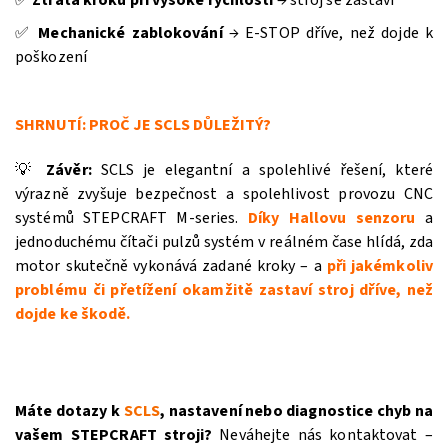
✅
Ztráta kroku při vysoké rychlosti
→ stroj se zastaví
✅
Mechanické zablokování
→ E‑STOP dříve, než dojde k
poškození
SHRNUTÍ: PROČ JE SCLS DŮLEŽITÝ?
💡
Závěr:
SCLS je elegantní a spolehlivé řešení, které
výrazně zvyšuje bezpečnost a spolehlivost provozu CNC
systémů STEPCRAFT M‑series.
Díky
Hallovu senzoru
a
jednoduchému čítači pulzů systém v reálném čase hlídá, zda
motor skutečně vykonává zadané kroky – a
při jakémkoliv
problému či přetížení okamžitě zastaví stroj dříve, než
dojde ke škodě.
Máte dotazy k
SCLS
, nastavení nebo diagnostice chyb na
vašem STEPCRAFT stroji?
Neváhejte nás kontaktovat –