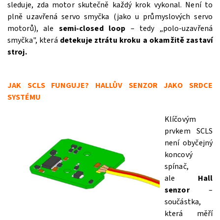
sleduje, zda motor skutečně každý krok vykonal. Není to
plně uzavřená servo smyčka (jako u průmyslových servo
motorů), ale
semi‑closed loop
– tedy „polo‑uzavřená
smyčka", která
detekuje ztrátu kroku a okamžitě zastaví
stroj.
JAK SCLS FUNGUJE? HALLŮV SENZOR JAKO SRDCE
SYSTÉMU
Klíčovým
prvkem SCLS
není obyčejný
koncový
spínač,
ale
Hall
senzor
–
součástka,
která měří