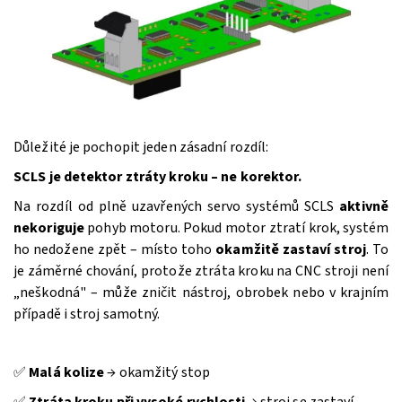
Odeslat
Powered by chaterimo
Důležité je pochopit jeden zásadní rozdíl:
SCLS je detektor ztráty kroku – ne korektor.
Na rozdíl od plně uzavřených servo systémů SCLS
aktivně
nekoriguje
pohyb motoru. Pokud motor ztratí krok, systém
ho nedožene zpět – místo toho
okamžitě zastaví stroj
. To
je záměrné chování, protože ztráta kroku na CNC stroji není
„neškodná" – může zničit nástroj, obrobek nebo v krajním
případě i stroj samotný.
✅
Malá kolize
→ okamžitý stop