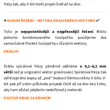
frézy tak, aby V-bit mohl projet čistě až na dno.
⭐
HLAVNÍ ŘEŠENÍ – METODA ODSAZENÉHO VEKTORU
✅
Toto je
nejspolehlivější a nejpřesnější řešení
. Místo
jednoho kombinovaného toolpathu použijeme dva
samostatné Pocket toolpathy s různými vektory.
PRINCIP
Dráhu spirálové frézy záměrně uděláme
o 0,1–0,2 mm
větší
než je originální vektor gravírování. Spirálová fréza tak
vyfrézuje dno kapsy až „pod" budoucí šikmou stěnu V-bitu. V-
bit pak při svém průchodu projede čistě až na dno bez toho,
aby tam zůstal jakýkoliv nedoříznutý materiál.
POSTUP KROK ZA KROKEM