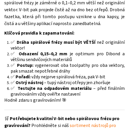
spirálové frézy je záměrně o 0,1–0,2 mm větší než originální
vektor. V-bit pak projede čistě až na dno bez otřepů. Drobná
fazetka, která při tomto postupu vznikne u dna kapsy, je
čistá a u většiny aplikací naprosto zanedbatelná.
Klíčová pravidla k zapamatování:
✅
Dráha spirálové frézy musí být VĚTŠÍ
než originální
vektor!
✅
Odsazení 0,15–0,2 mm
je optimum pro Dibond a
většinu sendvičových materiálů
✅
Postup:
vygenerovat oba toolpathy pro oba vektory,
pak smazat nepotřebné dráhy
✅
Pořadí:
vždy nejprve spirálová fréza, pak V-bit
✅
Ostrý nástroj
– tupý nástroj otřepy jen zhoršuje
✅
Testujte na odpadovém materiálu
– před finálním
gravírováním vždy ověřte nastavení
Hodně zdaru s gravírováním! 🎯
🛒
Potřebujete kvalitní V-bit nebo spirálovou frézu pro
gravírování?
Prohlédněte si náš
sortiment nástrojů pro