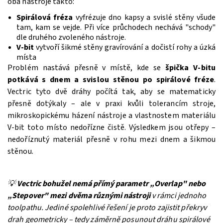
oba nástroje takto:
Spirálová fréza
vyfrézuje dno kapsy a svislé stěny všude
tam, kam se vejde. Při více průchodech nechává "schody"
dle druhého zvoleného nástroje.
V-bit
vytvoří šikmé stěny gravírování a dočistí rohy a úzká
místa
Problém nastává přesně v místě, kde se
špička V-bitu
potkává s dnem a svislou stěnou po spirálové fréze
.
Vectric tyto dvě dráhy počítá tak, aby se matematicky
přesně dotýkaly – ale v praxi kvůli tolerancím stroje,
mikroskopickému házení nástroje a vlastnostem materiálu
V-bit toto místo nedořízne čistě. Výsledkem jsou otřepy –
nedoříznutý materiál přesně v rohu mezi dnem a šikmou
stěnou.
💡
Vectric bohužel nemá přímý parametr „Overlap" nebo
„Stepover" mezi dvěma různými nástroji
v rámci jednoho
toolpathu. Jediné spolehlivé řešení je proto zajistit překryv
drah geometricky – tedy záměrně posunout dráhu spirálové