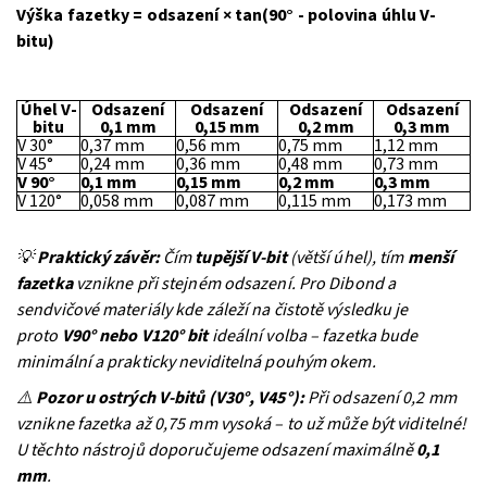
Výška fazetky = odsazení × tan(90° - polovina úhlu V-
bitu)
Úhel V-
Odsazení
Odsazení
Odsazení
Odsazení
bitu
0,1 mm
0,15 mm
0,2 mm
0,3 mm
V 30°
0,37 mm
0,56 mm
0,75 mm
1,12 mm
V 45°
0,24 mm
0,36 mm
0,48 mm
0,73 mm
V 90°
0,1 mm
0,15 mm
0,2 mm
0,3 mm
V 120°
0,058 mm
0,087 mm
0,115 mm
0,173 mm
💡
Praktický závěr:
Čím
tupější V-bit
(větší úhel), tím
menší
fazetka
vznikne při stejném odsazení. Pro Dibond a
sendvičové materiály kde záleží na čistotě výsledku je
proto
V90° nebo V120° bit
ideální volba – fazetka bude
minimální a prakticky neviditelná pouhým okem.
⚠️
Pozor u ostrých V-bitů (V30°, V45°):
Při odsazení 0,2 mm
vznikne fazetka až 0,75 mm vysoká – to už může být viditelné!
U těchto nástrojů doporučujeme odsazení maximálně
0,1
mm
.