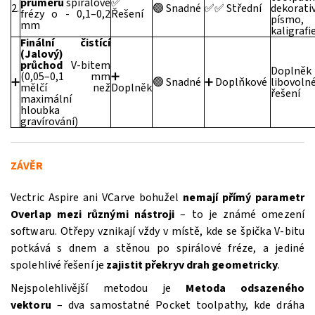
průměru
spirálové
✅
2.
🟢 Snadné
✅✅ Střední
dekorati
frézy o - 0,1–0,2
Řešení
písmo,
mm
kaligrafi
Finální čistící
(Jalový)
průchod
V-bitem
Doplně
(0,05–0,1 mm
➕
➕
🟢 Snadné
➕ Doplňkové
libovol
mělčí než
Doplněk
řešení
maximální
hloubka
gravírování)
ZÁVĚR
Vectric Aspire ani VCarve bohužel
nemají přímý parametr
Overlap mezi různými nástroji
– to je známé omezení
softwaru. Otřepy vznikají vždy v místě, kde se špička V-bitu
potkává s dnem a stěnou po spirálové fréze, a jediné
spolehlivé řešení je
zajistit překryv drah geometricky
.
Nejspolehlivější metodou je
Metoda odsazeného
vektoru
– dva samostatné Pocket toolpathy, kde dráha