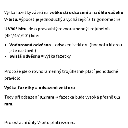
Výška fazetky závisí na
velikosti odsazení
a na
úhlu vašeho
V-bitu
. Výpočet je jednoduchý a vycházející z trigonometrie:
U
V90° bitu
jde o pravoúhlý rovnoramenný trojúhelník
(45°/45°/90°) kde:
Vodorovná odvěsna
= odsazení vektoru (hodnota kterou
jste nastavili)
Svislá odvěsna
= výška fazetky
Protože jde o rovnoramenný trojúhelník platí jednoduché
pravidlo:
Výška fazetky = odsazení vektoru
Tedy při odsazení
0,2 mm
→ fazetka bude vysoká přesně
0,2
mm
.
Pro ostatní úhly V-bitu platí vzorec: