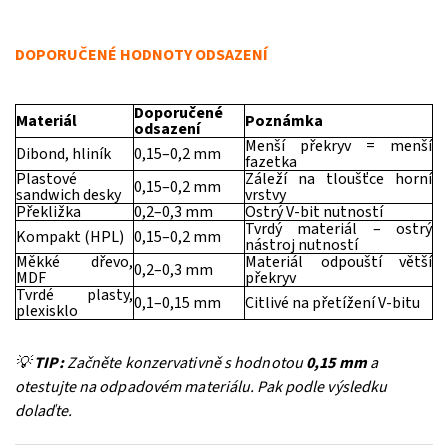
DOPORUČENÉ HODNOTY ODSAZENÍ
Doporučené
Materiál
Poznámka
odsazení
Menší překryv = menší
Dibond, hliník
0,15–0,2 mm
fazetka
Plastové
Záleží na tloušťce horní
0,15–0,2 mm
sandwich desky
vrstvy
Překližka
0,2–0,3 mm
Ostrý V-bit nutností
Tvrdý materiál – ostrý
Kompakt (HPL)
0,15–0,2 mm
nástroj nutností
Měkké dřevo,
Materiál odpouští větší
0,2–0,3 mm
MDF
překryv
Tvrdé plasty,
0,1–0,15 mm
Citlivé na přetížení V-bitu
plexisklo
💡
TIP:
Začněte konzervativně s hodnotou
0,15 mm
a
otestujte na odpadovém materiálu. Pak podle výsledku
dolaďte.