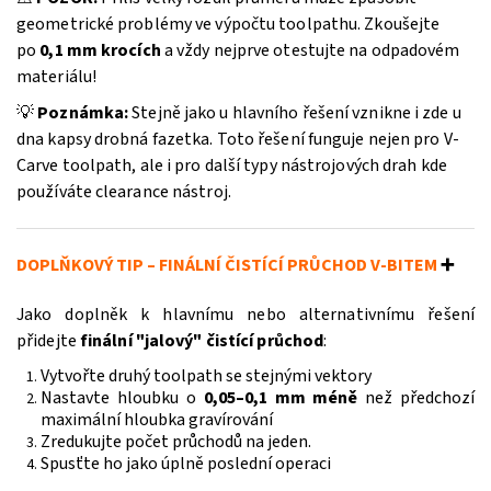
geometrické problémy ve výpočtu toolpathu. Zkoušejte
po
0,1 mm krocích
a vždy nejprve otestujte na odpadovém
materiálu!
💡
Poznámka:
Stejně jako u hlavního řešení vznikne i zde u
dna kapsy drobná fazetka. Toto řešení funguje nejen pro V-
Carve toolpath, ale i pro další typy nástrojových drah kde
používáte clearance nástroj.
Odeslat
Powered by chaterimo
DOPLŇKOVÝ TIP – FINÁLNÍ ČISTÍCÍ PRŮCHOD V-BITEM
➕
Jako doplněk k hlavnímu nebo alternativnímu řešení
přidejte
finální "jalový" čistící průchod
:
Vytvořte druhý toolpath se stejnými vektory
Nastavte hloubku o
0,05–0,1 mm méně
než předchozí
maximální hloubka gravírování
Zredukujte počet průchodů na jeden.
Spusťte ho jako úplně poslední operaci