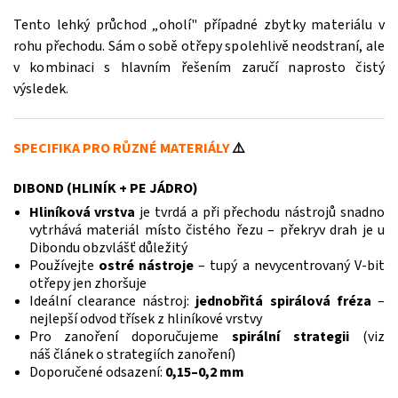
Tento lehký průchod „oholí" případné zbytky materiálu v
rohu přechodu. Sám o sobě otřepy spolehlivě neodstraní, ale
v kombinaci s hlavním řešením zaručí naprosto čistý
výsledek.
SPECIFIKA PRO RŮZNÉ MATERIÁLY
⚠️
DIBOND (HLINÍK + PE JÁDRO)
Hliníková vrstva
je tvrdá a při přechodu nástrojů snadno
vytrhává materiál místo čistého řezu – překryv drah je u
Dibondu obzvlášť důležitý
Používejte
ostré nástroje
– tupý a nevycentrovaný V-bit
otřepy jen zhoršuje
Ideální clearance nástroj:
jednobřitá spirálová fréza
–
nejlepší odvod třísek z hliníkové vrstvy
Pro zanoření doporučujeme
spirální strategii
(viz
náš
článek o strategiích zanoření
)
Doporučené odsazení:
0,15–0,2 mm