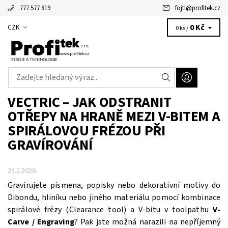
777 577 819
fojtl
@
profitek.cz
Alžbětka - vaše virtuální asistentka
0 Kč
CZK
0 ks /
VECTRIC – JAK ODSTRANIT
OTŘEPY NA HRANĚ MEZI V-BITEM A
SPIRÁLOVOU FRÉZOU PŘI
GRAVÍROVÁNÍ
23.2.2026
Gravírujete písmena, popisky nebo dekorativní motivy do
Dibondu, hliníku nebo jiného materiálu pomocí kombinace
spirálové frézy (Clearance tool) a V-bitu v toolpathu
V-
Carve / Engraving
? Pak jste možná narazili na nepříjemný