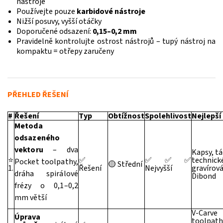
nástroje
Používejte pouze
karbidové nástroje
Nižší posuvy, vyšší otáčky
Doporučené odsazení:
0,15–0,2 mm
Pravidelně kontrolujte ostrost nástrojů – tupý nástroj na
kompaktu = otřepy zaručeny
PŘEHLED ŘEŠENÍ
#
Řešení
Typ
Obtížnost
Spolehlivost
Nejlepší
Metoda
odsazeného
vektoru
– dva
Kapsy, tá
⭐
✅
✅✅✅
technick
Pocket toolpathy,
🟡 Střední
1.
Řešení
Nejvyšší
gravírová
dráha spirálové
Dibond
frézy o 0,1–0,2
mm větší
V-Carve
Úprava
toolpath