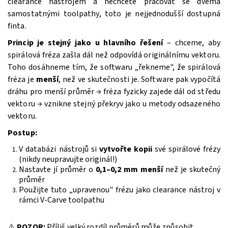
clearance nástrojem a nechcete pracovat se dvěma
samostatnými toolpathy, toto je nejjednodušší dostupná
finta.
Princip je stejný jako u hlavního řešení
– chceme, aby
spirálová fréza zašla dál než odpovídá originálnímu vektoru.
Toho dosáhneme tím, že softwaru „řekneme", že spirálová
fréza je
menší
, než ve skutečnosti je. Software pak vypočítá
dráhu pro menší průměr → fréza fyzicky zajede dál od středu
vektoru → vznikne stejný překryv jako u metody odsazeného
vektoru.
Postup:
V databázi nástrojů si
vytvořte kopii
své spirálové frézy
(nikdy neupravujte originál!)
Nastavte jí průměr o
0,1–0,2 mm menší
než je skutečný
průměr
Použijte tuto „upravenou" frézu jako clearance nástroj v
rámci V-Carve toolpathu
⚠️
POZOR:
Příliš velký rozdíl průměrů může způsobit