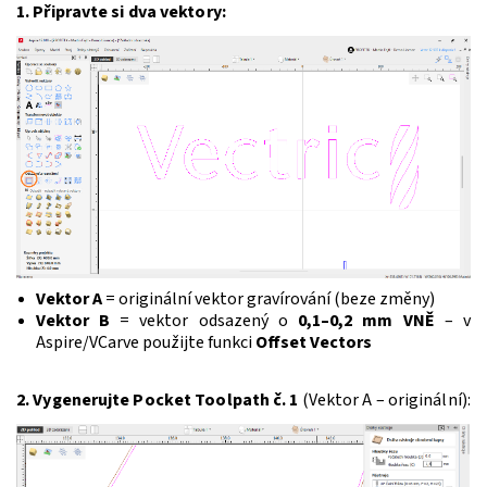
1. Připravte si dva vektory:
Vektor A
= originální vektor gravírování (beze změny)
Vektor B
= vektor odsazený o
0,1–0,2 mm VNĚ
– v
Aspire/VCarve použijte funkci
Offset Vectors
2. Vygenerujte Pocket Toolpath č. 1
(Vektor A – originální):