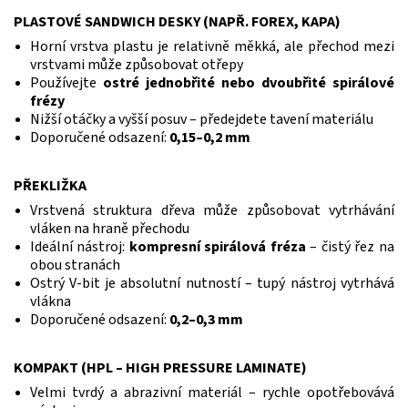
PLASTOVÉ SANDWICH DESKY (NAPŘ. FOREX, KAPA)
Horní vrstva plastu je relativně měkká, ale přechod mezi
vrstvami může způsobovat otřepy
Používejte
ostré jednobřité nebo dvoubřité spirálové
frézy
Nižší otáčky a vyšší posuv – předejdete tavení materiálu
Doporučené odsazení:
0,15–0,2 mm
PŘEKLIŽKA
Vrstvená struktura dřeva může způsobovat vytrhávání
vláken na hraně přechodu
Ideální nástroj:
kompresní spirálová fréza
– čistý řez na
obou stranách
Ostrý V-bit je absolutní nutností – tupý nástroj vytrhává
vlákna
Doporučené odsazení:
0,2–0,3 mm
KOMPAKT (HPL – HIGH PRESSURE LAMINATE)
Velmi tvrdý a abrazivní materiál – rychle opotřebovává