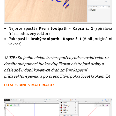
Nejprve spusťte
První toolpath - Kapsa č. 2
(spirálová
fréza, odsazený vektor)
Pak spusťte
Druhý toolpath - Kapsa č. 1
(V-bit, originální
vektor)
💡
TIP:
Stejného efektu lze bez potřeby odsazování vektoru
dosáhnout pomocí funkce duplikovat nástrojové dráhy a
následně u duplikovaných drah změnit kapesní
přídavek(příspěvek) a po přepočítání pokračovat krokem č.4
CO SE STANE V MATERIÁLU?