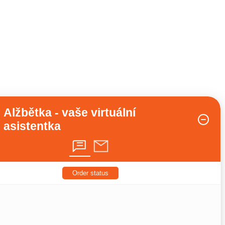
Alžbětka - vaše virtuální
asistentka
Order status