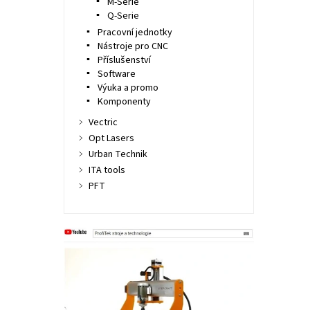
M-Serie
Q-Serie
Pracovní jednotky
Nástroje pro CNC
Příslušenství
Software
Výuka a promo
Komponenty
Vectric
Opt Lasers
Urban Technik
ITA tools
PFT