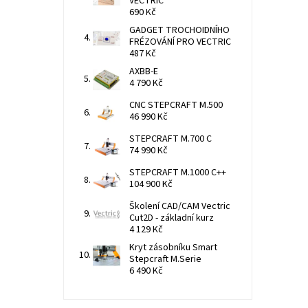
VECTRIC
690 Kč
GADGET TROCHOIDNÍHO
FRÉZOVÁNÍ PRO VECTRIC
487 Kč
AXBB-E
4 790 Kč
CNC STEPCRAFT M.500
46 990 Kč
STEPCRAFT M.700 C
74 990 Kč
STEPCRAFT M.1000 C++
104 900 Kč
Školení CAD/CAM Vectric
Cut2D - základní kurz
4 129 Kč
Kryt zásobníku Smart
Stepcraft M.Serie
6 490 Kč