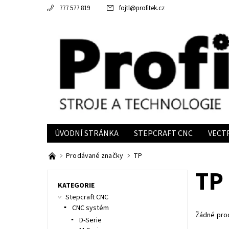
777 577 819
fojtl
@
profitek.cz
ÚVODNÍ STRÁNKA
STEPCRAFT CNC
VECT
INFORMACE
Prodávané značky
TP
TP
KATEGORIE
Stepcraft CNC
CNC systém
Žádné pro
D-Serie