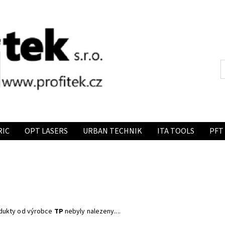
RIC
OPT LASERS
URBAN TECHNIK
ITA TOOLS
PFT
dukty od výrobce
TP
nebyly nalezeny....