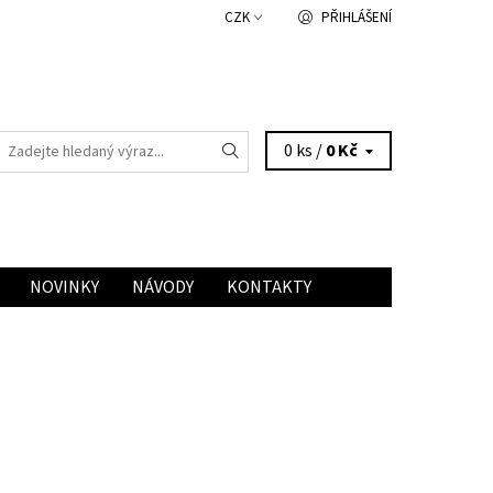
CZK
PŘIHLÁŠENÍ
0 ks /
0 Kč
NOVINKY
NÁVODY
KONTAKTY