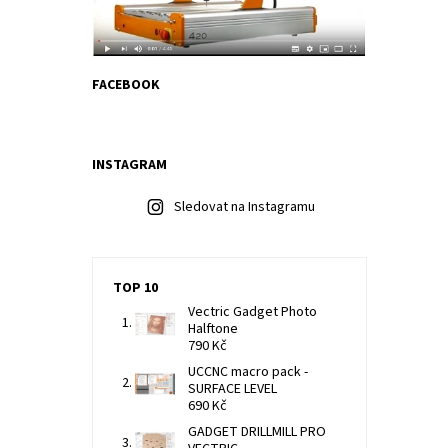
FACEBOOK
INSTAGRAM
Sledovat na Instagramu
TOP 10
Vectric Gadget Photo
Halftone
790 Kč
UCCNC macro pack -
SURFACE LEVEL
690 Kč
GADGET DRILLMILL PRO