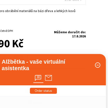
pro obrábění materiálů na bázi dřeva a lehkých kovů
3-6 PRACOVNÍCH DNŮ
 802,90 Kč včetně DPH
Můžeme doručit do:
17.8.2026
90 Kč
Alžbětka - vaše virtuální
+
asistentka
ZVÝHODNĚNÉ SADY
0.2 kg
Order status
Dotaz