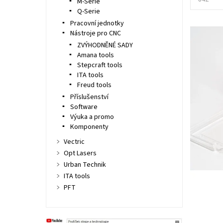
M-Serie
Q-Serie
Pracovní jednotky
Nástroje pro CNC
ZVÝHODNĚNÉ SADY
Amana tools
Stepcraft tools
ITA tools
Freud tools
Příslušenství
Software
Výuka a promo
Komponenty
Vectric
Opt Lasers
Urban Technik
ITA tools
PFT