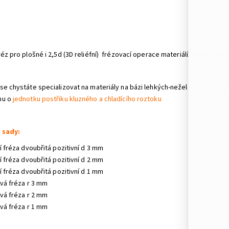
réz pro plošné i 2,5d (3D reliéfní) frézovací operace materiálů na bázi dře
se chystáte specializovat na materiály na bázi lehkých-neželezných kovů (s
mu o
jednotku postřiku kluzného a chladícího roztoku
 sady:
í fréza dvoubřitá pozitivní d 3 mm
í fréza dvoubřitá pozitivní d 2 mm
í fréza dvoubřitá pozitivní d 1 mm
ová fréza r 3 mm
ová fréza r 2 mm
ová fréza r 1 mm