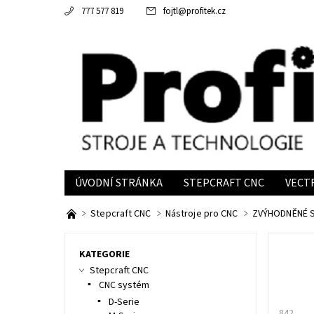
777 577 819
fojtl
@
profitek.cz
ÚVODNÍ STRÁNKA
STEPCRAFT CNC
VECT
INFORMACE
Stepcraft CNC
Nástroje pro CNC
ZVÝHODNĚNÉ 
KATEGORIE
Stepcraft CNC
CNC systém
D-Serie
842