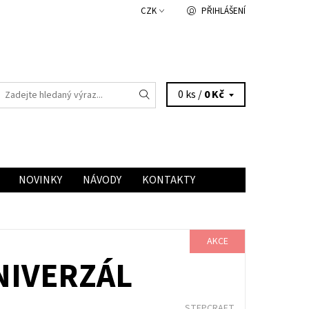
CZK
PŘIHLÁŠENÍ
0 ks /
0 Kč
NOVINKY
NÁVODY
KONTAKTY
AKCE
NIVERZÁL
STEPCRAFT