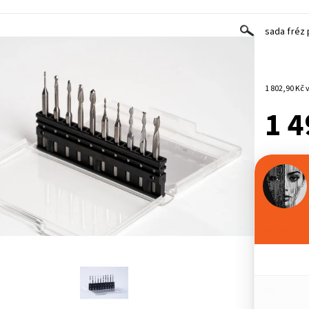
sada fréz 
1
1 4
-
Kategorie:
Hmotnost:
Tisk