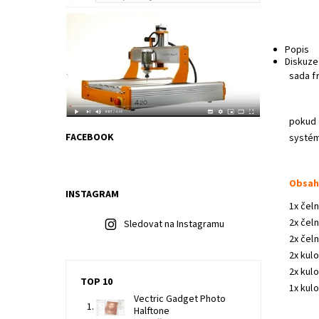
Popis
Diskuze
sada f
pokud 
FACEBOOK
systé
Obsah
INSTAGRAM
1x čeln
2x čeln
Sledovat na Instagramu
2x čeln
2x kul
2x kul
TOP 10
1x kul
Vectric Gadget Photo
Halftone