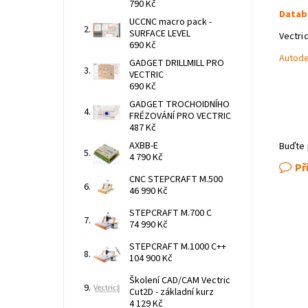
790 Kč
Datab
UCCNC macro pack -
SURFACE LEVEL
Vectri
690 Kč
Autode
GADGET DRILLMILL PRO
VECTRIC
690 Kč
GADGET TROCHOIDNÍHO
FRÉZOVÁNÍ PRO VECTRIC
487 Kč
AXBB-E
Buďte 
4 790 Kč
Př
CNC STEPCRAFT M.500
46 990 Kč
STEPCRAFT M.700 C
74 990 Kč
STEPCRAFT M.1000 C++
104 900 Kč
Školení CAD/CAM Vectric
Cut2D - základní kurz
4 129 Kč