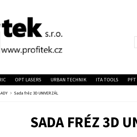
RIC
OPT LASERS
URBAN TECHNIK
ITA TOOLS
PFT
SADY
Sada fréz 3D UNIVERZÁL
SADA FRÉZ 3D U