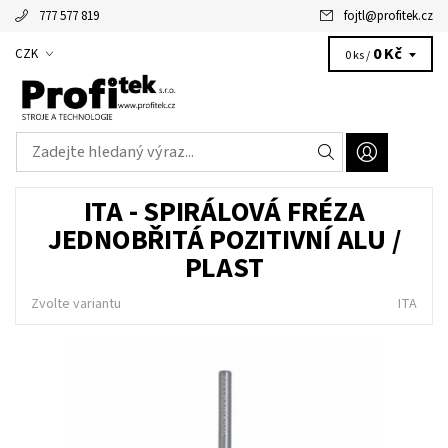
777 577 819
fojtl
@
profitek.cz
Alžbětka - vaše virtuální asistentka
0 Kč
CZK
0 ks /
ITA - SPIRÁLOVÁ FRÉZA
JEDNOBŘITÁ POZITIVNÍ ALU /
PLAST
Zvolte variantu
ITA