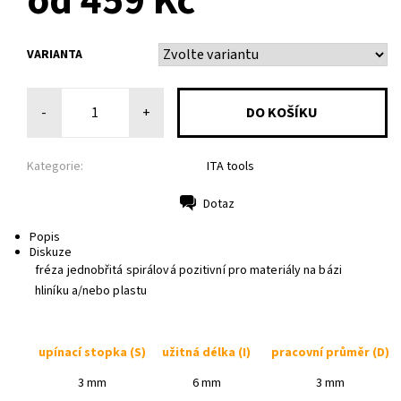
od 459 Kč
VARIANTA
-
+
Kategorie:
ITA tools
Dotaz
Tisk
Popis
Diskuze
fréza jednobřitá spirálová pozitivní pro materiály na bázi
hliníku a/nebo plastu
upínací stopka
(S)
užitná délka
(I)
pracovní průměr
(D)
3 mm
6 mm
3 mm