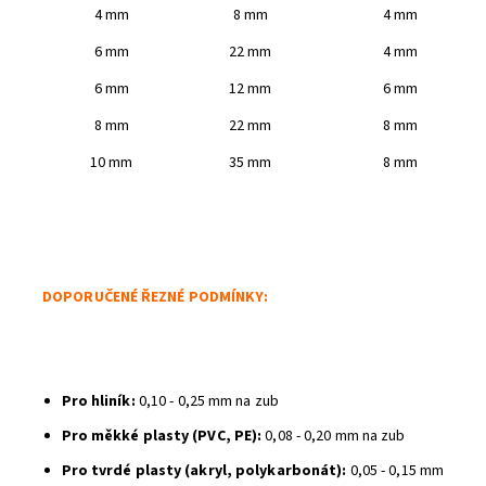
4 mm
8 mm
4 mm
6 mm
22 mm
4 mm
6 mm
12 mm
6 mm
Odeslat
8 mm
22 mm
8 mm
Powered by chaterimo
10 mm
35 mm
8 mm
DOPORUČENÉ ŘEZNÉ PODMÍNKY:
Pro hliník:
0,10 - 0,25 mm na zub
Pro měkké plasty (PVC, PE):
0,08 - 0,20 mm na zub
Pro tvrdé plasty (akryl, polykarbonát):
0,05 - 0,15 mm