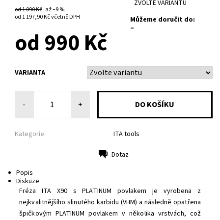
ZVOLTE VARIANTU
od 1 090 Kč
až
–9 %
od 1 197,90 Kč
včetně DPH
Můžeme doručit do:
–
od 990 Kč
VARIANTA
-
+
Kategorie:
ITA tools
Dotaz
Tisk
Popis
Diskuze
Fréza ITA X90 s PLATINUM povlakem je vyrobena z
nejkvalitnějšího slinutého karbidu (VHM) a následně opatřena
špičkovým PLATINUM povlakem v několika vrstvách, což