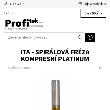
777 577 819
fojtl
@
profitek.cz
Alžbětka - vaše virtuální asistentka
0 Kč
CZK
0 ks /
ITA - SPIRÁLOVÁ FRÉZA
KOMPRESNÍ PLATINUM
Zvolte variantu
ITA