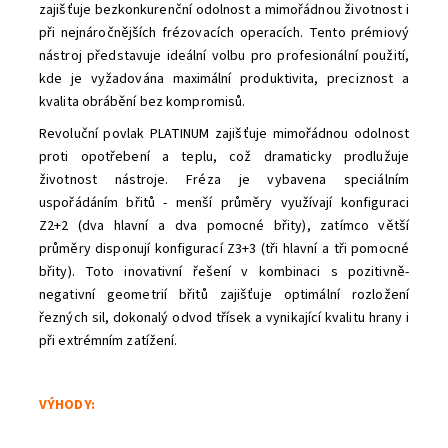
zajišťuje bezkonkurenční odolnost a mimořádnou životnost i
při nejnáročnějších frézovacích operacích. Tento prémiový
nástroj představuje ideální volbu pro profesionální použití,
kde je vyžadována maximální produktivita, preciznost a
kvalita obrábění bez kompromisů.
Revoluční povlak PLATINUM zajišťuje mimořádnou odolnost
proti opotřebení a teplu, což dramaticky prodlužuje
životnost nástroje. Fréza je vybavena speciálním
uspořádáním břitů - menší průměry využívají konfiguraci
Z2+2 (dva hlavní a dva pomocné břity), zatímco větší
průměry disponují konfigurací Z3+3 (tři hlavní a tři pomocné
břity). Toto inovativní řešení v kombinaci s pozitivně-
negativní geometrií břitů zajišťuje optimální rozložení
řezných sil, dokonalý odvod třísek a vynikající kvalitu hrany i
při extrémním zatížení.
VÝHODY: