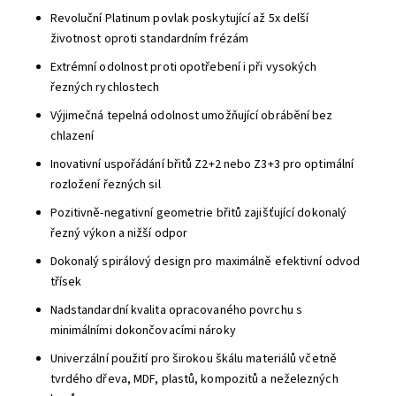
Revoluční Platinum povlak poskytující až 5x delší
životnost oproti standardním frézám
Extrémní odolnost proti opotřebení i při vysokých
řezných rychlostech
Výjimečná tepelná odolnost umožňující obrábění bez
chlazení
Inovativní uspořádání břitů Z2+2 nebo Z3+3 pro optimální
rozložení řezných sil
Pozitivně-negativní geometrie břitů zajišťující dokonalý
řezný výkon a nižší odpor
Dokonalý spirálový design pro maximálně efektivní odvod
třísek
Nadstandardní kvalita opracovaného povrchu s
minimálními dokončovacími nároky
Univerzální použití pro širokou škálu materiálů včetně
tvrdého dřeva, MDF, plastů, kompozitů a neželezných