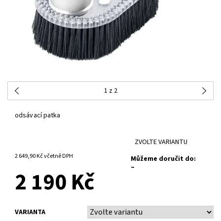
1
z 2
odsávací patka
ZVOLTE VARIANTU
2 649,90 Kč včetně DPH
Můžeme doručit do:
–
2 190 Kč
VARIANTA