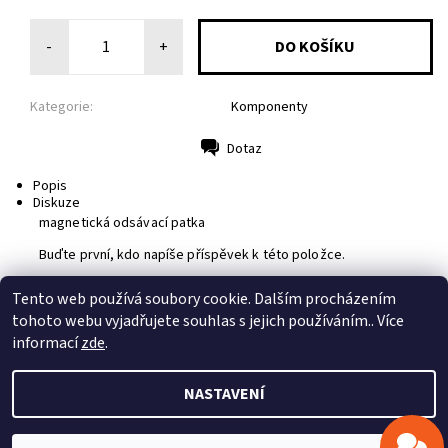
Odeslat
Powered by chaterimo
-
+
Kategorie:
Komponenty
Dotaz
Tisk
Popis
Diskuze
magnetická odsávací patka
Buďte první, kdo napíše příspěvek k této položce.
Přidat komentář
Tento web používá soubory cookie. Dalším procházením
tohoto webu vyjadřujete souhlas s jejich používáním.. Více
Profitek s.r.o.
|
Stepcraft CZ
informací
zde
.
NASTAVENÍ
2026 © Profitek, s.r.o., všechna práva vyhrazena