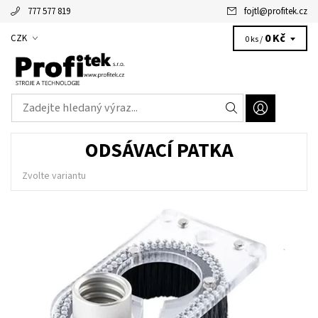
777 577 819
fojtl
@
profitek.cz
Alžbětka - vaše virtuální asistentka
0 Kč
CZK
0 ks /
ODSÁVACÍ PATKA
Zvolte variantu