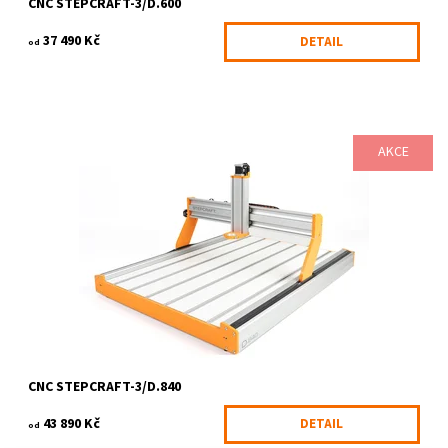
CNC STEPCRAFT-3/D.600
Odeslat
37 490 Kč
DETAIL
od
Powered by chaterimo
AKCE
Všestranný stolní CNC systém STEPCRAFT-3 D-Serie vyvinutý
zejména pro použití v privátním, školním a hobby sektoru. Ve
všech těchto oblastech...
Dostupnost:
3-6 pracovních dnů
Kód:
615/KIT
Značka:
STEPCRAFT
CNC STEPCRAFT-3/D.840
43 890 Kč
DETAIL
od