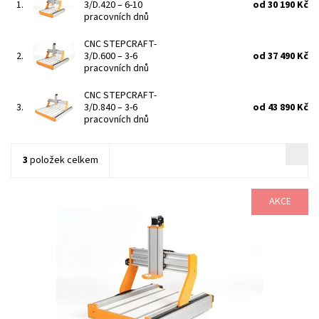
1.
3/D.420
–
6-10
od 30 190 Kč
pracovních dnů
CNC STEPCRAFT-
2.
3/D.600
–
3-6
od 37 490 Kč
pracovních dnů
CNC STEPCRAFT-
3.
3/D.840
–
3-6
od 43 890 Kč
pracovních dnů
3
položek celkem
AKCE
Všestranný stolní CNC systém STEPCRAFT-3 D-Serie vyvinutý
zejména pro použití v privátním, školním a hobby sektoru. Ve
všech těchto oblastech...
Dostupnost:
6-10 pracovních dnů
Kód:
633/KIT
Značka:
STEPCRAFT