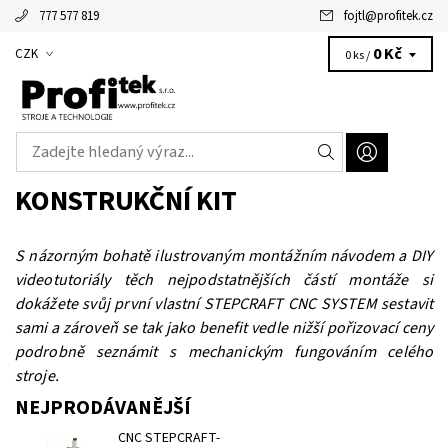
777 577 819
fojtl
@
profitek.cz
Alžbětka - vaše virtuální asistentka
0 Kč
CZK
0 ks /
KONSTRUKČNÍ KIT
S názorným bohatě ilustrovaným montážním návodem a DIY
videotutoriály těch nejpodstatnějších částí montáže si
dokážete svůj první vlastní STEPCRAFT CNC SYSTEM sestavit
sami a zároveň se tak jako benefit vedle nižší pořizovací ceny
podrobně seznámit s mechanickým fungováním celého
stroje.
NEJPRODÁVANĚJŠÍ
CNC STEPCRAFT-