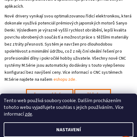
aplikacích.
Nové drivery vynikají svou optimalizovanou řídicí elektronikou, která
dokonale využívá potenciál prémiových japonských motorů Sanyo
Denki. Výsledkem je výrazně vyšší rychlost obrábění, lepší kvalita
povrchu obrobených součástí a možnost práce s těžšími materiály
bez ztráty přesnosti. Systém je navržen pro dlouhodobou
Odeslat
spolehlivost a minimální údržbu, což z něj činí ideální řešení pro
profesionální dílny i pokročilé hobby uživatele. Všechny nové CNC
Powered by chaterimo
systémy M.Série jsou automaticky dodávány s touto vylepšenou
konfigurací bez navýšení ceny. Více informací o CNC systémech
M.Série najdete na našem
eshopu zde.
PŘEDCHOZÍ ČLÁNEK
DALŠÍ ČLÁNEK
Tento web používá soubory cookie. Dalším procházením
tohoto webu vyjadřujete souhlas s jejich používáním.. Více
Profitek s.r.o.
|
Stepcraft CZ
informací
zde
.
NASTAVENÍ