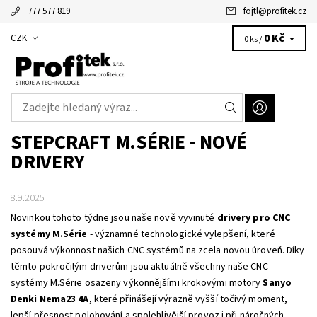
777 577 819
fojtl
@
profitek.cz
Alžbětka - vaše virtuální asistentka
0 Kč
CZK
0 ks /
STEPCRAFT M.SÉRIE - NOVÉ
DRIVERY
8.9.2025
Novinkou tohoto týdne jsou naše nově vyvinuté
drivery pro CNC
systémy M.Série
- významné technologické vylepšení, které
posouvá výkonnost našich CNC systémů na zcela novou úroveň. Díky
těmto pokročilým driverům jsou aktuálně všechny naše CNC
systémy M.Série osazeny výkonnějšími krokovými motory
Sanyo
Denki Nema23 4A
, které přinášejí výrazně vyšší točivý moment,
lepší přesnost polohování a spolehlivější provoz i při náročných