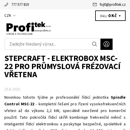
777 577 819
fojtl
@
profitek.cz
Alžbětka - vaše virtuální asistentka
0 Kč
CZK
0 ks /
STEPCRAFT - ELEKTROBOX MSC-
22 PRO PRŮMYSLOVÁ FRÉZOVACÍ
VŘETENA
25.8.2025
Novinkou tohoto týdne je profesionální řídicí jednotka
Spindle
Control MSC-22
- kompletní řešení pro řízení vysokofrekvenčních
vřeten až do výkonu 2,2 kW, speciálně navržené pro komerční
použití. Tato pokročilá řídicí skříň kombinuje frekvenční měnič s
inteligentní řídicí elektronikou a poskytuje bezpečné, spolehlivé a