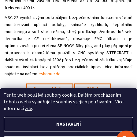
efektivní řízení vašeho CNC vřetena až do 24 000 ot./min. při
frekvenci 400Hz.
MSC-22 vyniká svými pokročilými bezpečnostními funkcemi včetně
monitorování upínací polohy, snímače rychlosti, teplotního
monitoringu a soft start režimu, který prodlužuje životnost ložisek.
Jednotka je CE certifikovaná, obsahuje EMC filtraci a je
Odeslat
optimalizována pro vřetena SPINOGY. Díky plug-and-play připojení je
připravena k okamžitému použití s CNC systémy STEPCRAFT i
Powered by chaterimo
dalšími výrobci. Napájení 230V přes bezpečnostní zástrčku zajišťuje
snadnou instalaci bez potřeby speciálních úprav. Více informací
najdete na našem
eshopu zde.
PŘEDCHOZÍ ČLÁNEK
DALŠÍ ČLÁNEK
Tento web používá soubory cookie. Dalším procházením
tohoto webu vyjadřujete souhlas s jejich používáním.. Více
Profitek s.r.o.
|
Stepcraft CZ
informací
zde
.
NASTAVENÍ
2026 © Profitek, s.r.o., všechna práva vyhrazena