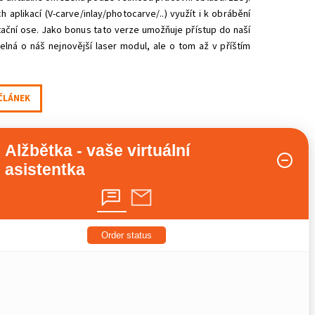
 aplikací (V-carve/inlay/photocarve/..) využít i k obrábění
otační ose. Jako bonus tato verze umožňuje přístup do naší
elná o náš nejnovější laser modul, ale o tom až v příštím
 ČLÁNEK
Alžbětka - vaše virtuální
asistentka
Order status