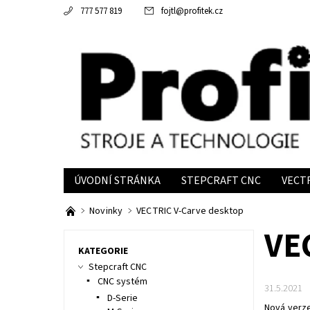
777 577 819
fojtl
@
profitek.cz
ÚVODNÍ STRÁNKA
STEPCRAFT CNC
VECT
INFORMACE
Novinky
VECTRIC V-Carve desktop
VE
KATEGORIE
Stepcraft CNC
CNC systém
31.5.2021
D-Serie
Nová verze