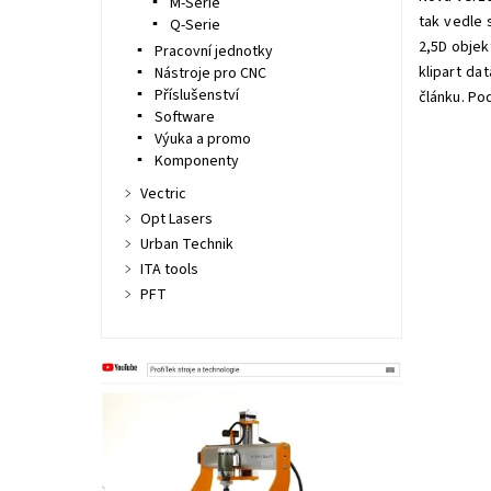
M-Serie
tak vedle 
Q-Serie
2,5D objek
Pracovní jednotky
klipart da
Nástroje pro CNC
Příslušenství
článku. Po
Software
Výuka a promo
Komponenty
Vectric
Opt Lasers
Urban Technik
ITA tools
PFT