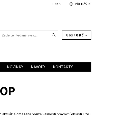
CZK
PŘIHLÁŠENÍ
0 ks /
0 Kč
NOVINKY
NÁVODY
KONTAKTY
TOP
 aktuálně omezena pouze velikostí pracovní oblasti. Lze ji