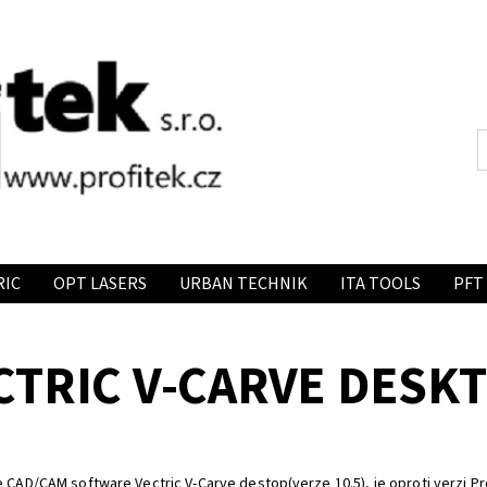
RIC
OPT LASERS
URBAN TECHNIK
ITA TOOLS
PFT
CTRIC V-CARVE DESK
 CAD/CAM software Vectric V-Carve destop(verze 10.5), je oproti verzi Pro