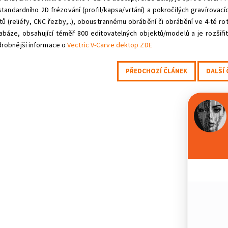
standardního 2D frézování (profil/kapsa/vrtání) a pokročilých gravírovacích
tů (reliéfy, CNC řezby,..), oboustrannému obrábění či obrábění ve 4-té r
tabáze, obsahující téměř 800 editovatelných objektů/modelů a je rozšiřit
drobnější informace o
Vectric V-Carve dektop ZDE
PŘEDCHOZÍ ČLÁNEK
DALŠÍ