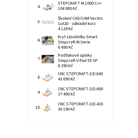
STEPCRAFT M.1000 C++
104 900 Kč
Školení CAD/CAM Vectric
Cut2D - základní kurz
4 129 Kč
Kryt zásobníku Smart
Stepcraft M.Serie
6 490 Kč
Podtlakové upínky
Stepcraft V-Pad 55 SP
8 290 Kč
CNC STEPCRAFT-3/D.840
43 890 Kč
CNC STEPCRAFT-3/D.600
37 490 Kč
CNC STEPCRAFT-3/D.420
30 190 Kč