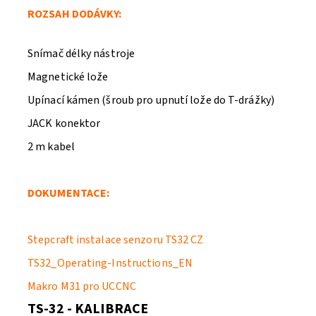
ROZSAH DODÁVKY:
Snímač délky nástroje
Magnetické lože
Upínací kámen (šroub pro upnutí lože do T-drážky)
JACK konektor
2 m kabel
DOKUMENTACE:
Stepcraft instalace senzoru TS32 CZ
TS32_Operating-Instructions_EN
Makro M31 pro UCCNC
TS-32 - KALIBRACE