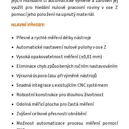
jejich manuální či automatické výměně a zároveň jej
využít pro hledání nulové pracovní roviny v ose Z
pomocí jeho položení na upnutý materiál.
HLAVNÍ VÝHODY:
Přesné a rychlé měření délky nástroje
Automatické nastavení nulové polohy v ose Z
Vysoká opakovatelnost měření (±0,01 mm)
Eliminace chyb způsobených ručním nastavováním
Výrazná úspora času při výměně nástrojů
Snadná integrace s existujícím CNC systémem
Robustní konstrukce pro dlouhou životnost
Odolná měřicí plocha pro častá měření
Zvýšení celkové přesnosti obrábění
Možnost automatizace procesu měření pomocí