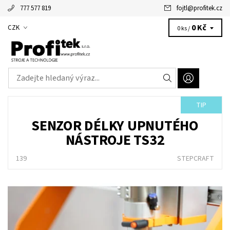
777 577 819
fojtl
@
profitek.cz
Alžbětka - vaše virtuální asistentka
0 Kč
CZK
0 ks /
TIP
SENZOR DÉLKY UPNUTÉHO
NÁSTROJE TS32
139
STEPCRAFT