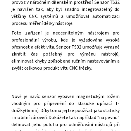
provoz v náročném dílenském prostředí. Senzor TS32
je navržen tak, aby byl snadno integrovatelný do
většiny CNC systémů a umožňoval automatizaci
procesu měření délky nástroje.
Toto zařízení je neocenitelným nástrojem pro
profesionální výrobu, kde je vyžadována vysoká
přesnost a efektivita. Senzor TS32 umožňuje výrazně
zkrátit čas potřebný pro výměnu nástrojů,
eliminovat chyby způsobené ručním nastavováním a
zvýšit celkovou produktivitu CNC frézky.
Nově je navíc senzor vybaven magnetickým ložem
vhodným pro připevnění do klasické upínací T-
drážky(6mm). Díky tomu jej lze používat jako statický
i mobilní zároveň. Dokážete tak například "na pevno"
definovat jeho polohu pro odměřování nástrojů při