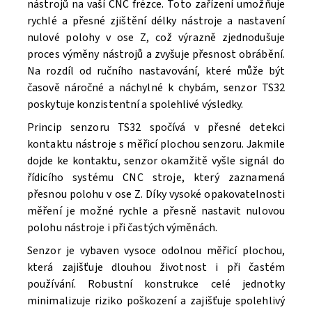
nástrojů na vaší CNC frézce. Toto zařízení umožňuje
rychlé a přesné zjištění délky nástroje a nastavení
nulové polohy v ose Z, což výrazně zjednodušuje
proces výměny nástrojů a zvyšuje přesnost obrábění.
Na rozdíl od ručního nastavování, které může být
časově náročné a náchylné k chybám, senzor TS32
poskytuje konzistentní a spolehlivé výsledky.
Princip senzoru TS32 spočívá v přesné detekci
kontaktu nástroje s měřicí plochou senzoru. Jakmile
dojde ke kontaktu, senzor okamžitě vyšle signál do
řídicího systému CNC stroje, který zaznamená
přesnou polohu v ose Z. Díky vysoké opakovatelnosti
měření je možné rychle a přesně nastavit nulovou
polohu nástroje i při častých výměnách.
Senzor je vybaven vysoce odolnou měřicí plochou,
která zajišťuje dlouhou životnost i při častém
používání. Robustní konstrukce celé jednotky
minimalizuje riziko poškození a zajišťuje spolehlivý