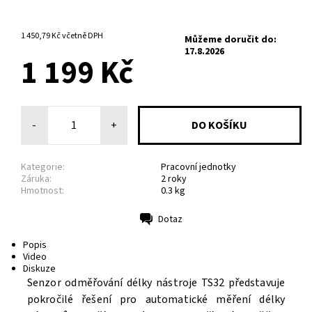
6-10 PRACOVNÍCH DNŮ
1 450,79 Kč včetně DPH
Můžeme doručit do:
17.8.2026
1 199 Kč
-
+
Kategorie:
Pracovní jednotky
Záruka:
2 roky
Hmotnost:
0.3 kg
Dotaz
Tisk
Popis
Video
Diskuze
Senzor odměřování délky nástroje TS32 představuje
pokročilé řešení pro automatické měření délky