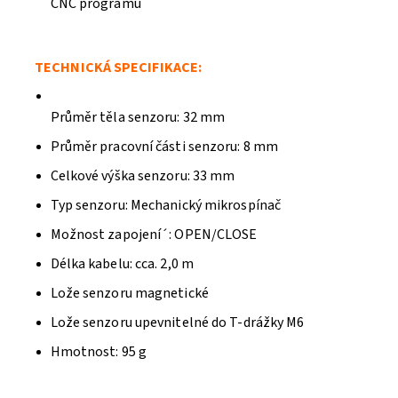
CNC programu
TECHNICKÁ SPECIFIKACE:
Průměr těla senzoru: 32 mm
Průměr pracovní části senzoru: 8 mm
Celkové výška senzoru: 33 mm
Odeslat
Typ senzoru: Mechanický mikrospínač
Powered by chaterimo
Možnost zapojení´: OPEN/CLOSE
Délka kabelu: cca. 2,0 m
Lože senzoru magnetické
Lože senzoru upevnitelné do T-drážky M6
Hmotnost: 95 g