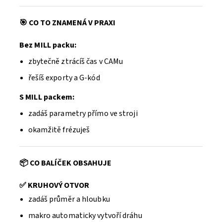
🎯 CO TO ZNAMENÁ V PRAXI
Bez MILL packu:
zbytečně ztrácíš čas v CAMu
řešíš exporty a G-kód
S MILL packem:
zadáš parametry přímo ve stroji
okamžitě frézuješ
📦 CO BALÍČEK OBSAHUJE
✅ KRUHOVÝ OTVOR
zadáš průměr a hloubku
makro automaticky vytvoří dráhu