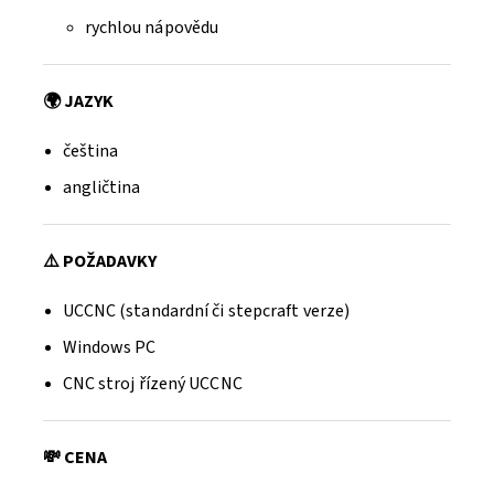
rychlou nápovědu
🌍 JAZYK
Odeslat
čeština
Powered by chaterimo
angličtina
⚠️ POŽADAVKY
UCCNC (standardní či stepcraft verze)
Windows PC
CNC stroj řízený UCCNC
💸 CENA