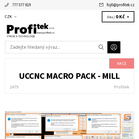
777 577 819
fojtl
@
profitek.cz
Alžbětka - vaše virtuální asistentka
0 Kč
CZK
0 ks /
AKCE
UCCNC MACRO PACK - MILL
2479
Profitek