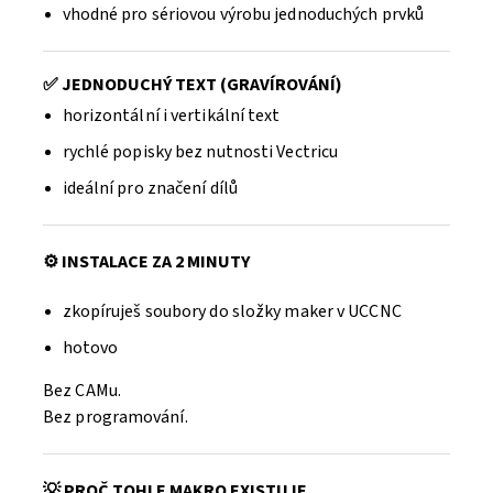
vhodné pro sériovou výrobu jednoduchých prvků
✅ JEDNODUCHÝ TEXT (GRAVÍROVÁNÍ)
horizontální i vertikální text
rychlé popisky bez nutnosti Vectricu
ideální pro značení dílů
⚙️ INSTALACE ZA 2 MINUTY
zkopíruješ soubory do složky maker v UCCNC
hotovo
Bez CAMu.
Bez programování.
💡 PROČ TOHLE MAKRO EXISTUJE