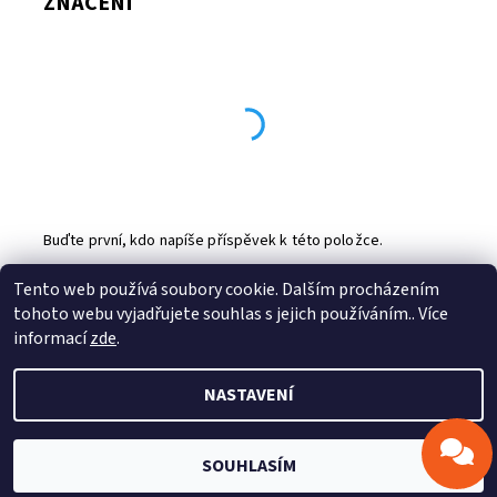
ZNAČENÍ
Buďte první, kdo napíše příspěvek k této položce.
Přidat komentář
Tento web používá soubory cookie. Dalším procházením
tohoto webu vyjadřujete souhlas s jejich používáním.. Více
Profitek s.r.o.
|
Stepcraft CZ
informací
zde
.
NASTAVENÍ
2026 © Profitek, s.r.o., všechna práva vyhrazena
Vytvořil Shoptet
SOUHLASÍM