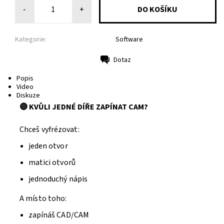
-
+
Kategorie:
Software
Dotaz
Tisk
Popis
Video
Diskuze
🔴 KVŮLI JEDNÉ DÍŘE ZAPÍNAT CAM?
Chceš vyfrézovat:
jeden otvor
matici otvorů
jednoduchý nápis
A místo toho:
zapínáš CAD/CAM