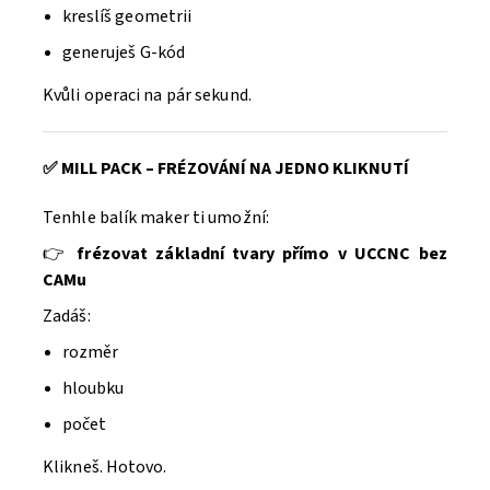
kreslíš geometrii
generuješ G-kód
Kvůli operaci na pár sekund.
✅ MILL PACK – FRÉZOVÁNÍ NA JEDNO KLIKNUTÍ
Tenhle balík maker ti umožní:
👉
frézovat základní tvary přímo v UCCNC bez
CAMu
Zadáš:
rozměr
hloubku
počet
Klikneš. Hotovo.