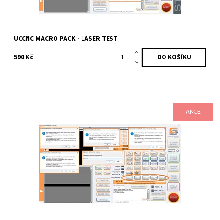
UCCNC MACRO PACK - LASER TEST
590 Kč
AKCE
Makro balíček pro UCCNC, který umožňuje frézovat otvory, kapsy
a jednoduchý text bez nutnosti CAM softwaru – stačí zadat
rozměry a kliknout.
Dostupnost:
Skladem
Kód:
2479
Značka:
Profitek