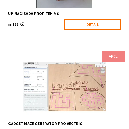
UPÍNACÍ SADA PROFITEK M6
199 Kč
DETAIL
od
AKCE
Gadget pro generování bludiště ve Vectric Cut2D, VCarve a
Aspire umožňuje rychle vytvořit vektorovou geometrii drážek
pro kuličkové bludiště. Stačí...
Dostupnost:
Skladem
Kód:
2487
Značka:
Profitek
GADGET MAZE GENERATOR PRO VECTRIC