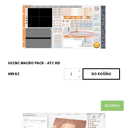
dvouokruhovou pneumatickou výměnou nástroje (např. AMB) –
umožňuje spolehlivé ovládání upnutí,...
Dostupnost:
Na dotaz
Kód:
2485
Značka:
Profitek
UCCNC MACRO PACK - ATC HD
699 Kč
NOVINKA
Gadget pro Vectric Cut2D, VCarve a Aspire, který umožňuje
vytvořit unikátní halftone (polotónový) efekt přímo z
bitmapového obrázku. Gadget...
Dostupnost:
Skladem