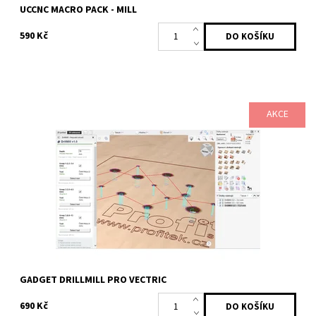
UCCNC MACRO PACK - MILL
590 Kč
AKCE
Gadget pro Vectric Cut2D, VCarve a Aspire, umožňující
automatické frézování otvorů (drill & mill) pomocí spirálového
sestupu. Na základě...
Dostupnost:
Skladem
Kód:
2478
Značka:
Profitek
GADGET DRILLMILL PRO VECTRIC
690 Kč
Odeslat