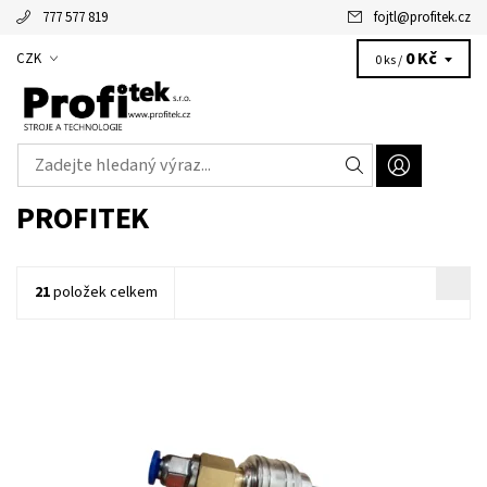
777 577 819
fojtl
@
profitek.cz
Alžbětka - vaše virtuální asistentka
0 Kč
CZK
0 ks /
PROFITEK
21
položek celkem
redukce pro napojení CNC systému na standardní rozvod
tlakového vzduchu(nástrčnou rychlospojku)
Dostupnost:
Skladem
Kód:
866
Značka:
Profitek