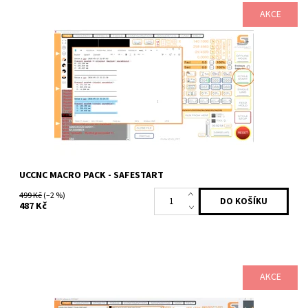
AKCE
Makro balíček pro UCCNC, který automaticky ukládá pracovní nulu
(X0Y0Z0) před každým spuštěním programu. Umožní tak kdykoliv
obnovit souřadnice po...
Dostupnost:
Skladem
Kód:
2402
Značka:
Profitek
UCCNC MACRO PACK - SAFESTART
499 Kč
(–2 %)
487 Kč
AKCE
Makro balíček pro UCCNC, který umožňuje řezání a gravírování
základních tvarů laserem bez nutnosti CAM softwaru – stačí zadat
rozměry a spustit.