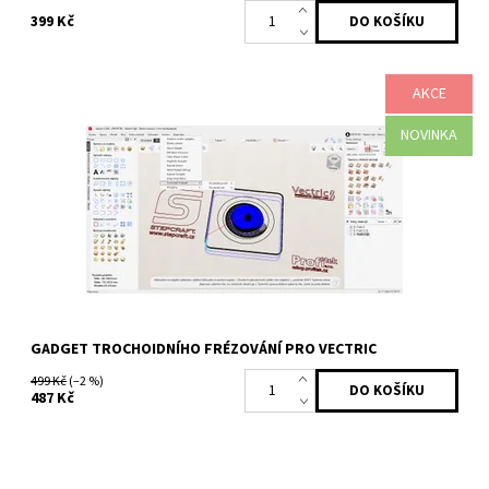
399 Kč
AKCE
Gadget pro trochoidní frézování rozšiřuje možnosti vašeho
softwaru Vectric Cut2D, VCarve nebo Aspire o profesionální HSM
strategii obrábění drážek...
NOVINKA
Dostupnost:
Skladem
Kód:
2475
Značka:
Profitek
GADGET TROCHOIDNÍHO FRÉZOVÁNÍ PRO VECTRIC
499 Kč
(–2 %)
487 Kč