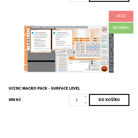
Powered by chaterimo
AKCE
Makro balíček pro UCCNC, který automaticky změří nerovnosti
povrchu materiálu a upraví G‑kód tak, aby hloubka obrábění
zůstala konstantní po celé...
NOVINKA
Dostupnost:
Skladem
Kód:
2482
Značka:
Profitek
UCCNC MACRO PACK - SURFACE LEVEL
690 Kč
Makro balíček pro UCCNC určený pro ATC systémy s