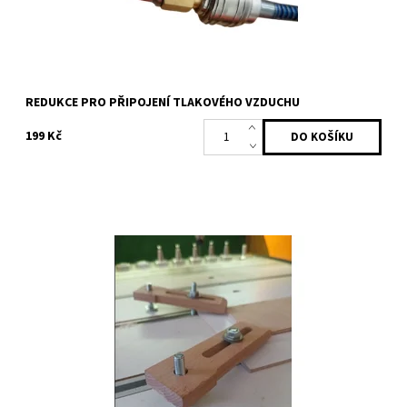
REDUKCE PRO PŘIPOJENÍ TLAKOVÉHO VZDUCHU
199 Kč
Praktická sada dřevěných upínek M6 z kvalitního bukového dřeva
pro bezpečné a k chybám shovívavé upnutí materiálu na CNC
stroji. Ideální volba pro...
Dostupnost:
Skladem
Kód:
2187/PRO
Značka:
Profitek