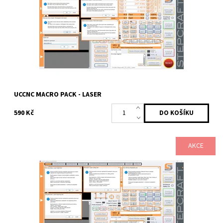
Dostupnost:
Skladem
Kód:
2480
Značka:
Profitek
UCCNC MACRO PACK - LASER
590 Kč
AKCE
Makro balíček pro UCCNC, který ti pomůže rychle a přesně
nastavit laserovou jednotku – správnou výšku, optimální rychlost
i výkon – bez zbytečného...
Dostupnost:
Skladem
Kód:
2481
Značka:
Profitek