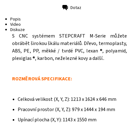
Dotaz
Tisk
Popis
Video
Diskuze
S CNC systémem STEPCRAFT M-Serie můžete
obrábět širokou škálu materiálů. Dřevo, termoplasty,
ABS, PE, PP, měkké / tvrdé PVC, lexan ®, polyamid,
plexiglas ®, karbon, neželezné kovy a další..
ROZMĚROVÁ SPECIFIKACE:
Celková velikost (X, Y, Z): 1213 x 1624 x 646 mm
Pracovní prostor (X, Y, Z): 979 x 1444 x 194 mm
Upínací plocha (X, Y): 1143 x 1550 mm