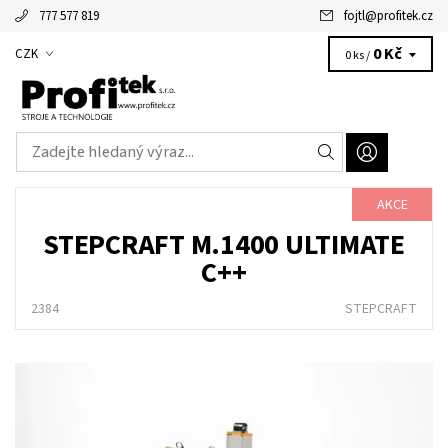
777 577 819
fojtl
@
profitek.cz
Alžbětka - vaše virtuální asistentka
0 Kč
CZK
0 ks /
AKCE
STEPCRAFT M.1400 ULTIMATE
C++
2384
STEPCRAFT