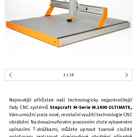
1
z 18
Nejnovější přírůstek naší technologicky nejpokročilejší
řady CNC systémů
Stepcraft M-Serie M.1400 ULTIMATE,
Vám umožní zcela nové, revoluční využití technologie CNC
obrábění. Na dvouúrovňovém pracovním stole vybaveném
upínacími T-drážkami, můžete upnout tvarově složité
polotovary, realizovat víceúrovňové obrábění případně