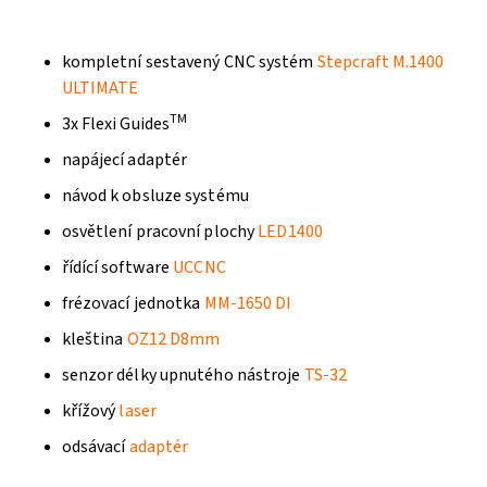
kompletní sestavený CNC systém
Stepcraft M.1400
ULTIMATE
TM
3x Flexi Guides
napájecí adaptér
návod k obsluze systému
osvětlení pracovní plochy
LED1400
řídící software
UCCNC
frézovací jednotka
MM-1650 DI
kleština
OZ12 D8mm
senzor délky upnutého nástroje
TS-32
křížový
laser
odsávací
adaptér