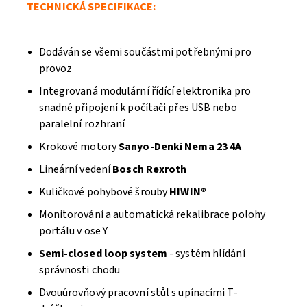
TECHNICKÁ SPECIFIKACE:
Dodáván se všemi součástmi potřebnými pro
provoz
Integrovaná modulární řídící elektronika pro
snadné připojení k počítači přes USB nebo
paralelní rozhraní
Krokové motory
Sanyo-Denki Nema 23
4A
Lineární vedení
Bosch Rexroth
Kuličkové pohybové šrouby
HIWIN®
Monitorování a automatická rekalibrace polohy
portálu v ose Y
Semi-closed loop system
- systém hlídání
správnosti chodu
Dvouúrovňový pracovní stůl s upínacími T-