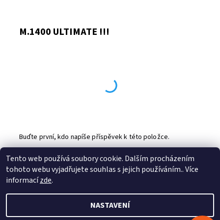
M.1400 ULTIMATE !!!
Buďte první, kdo napíše příspěvek k této položce.
Přidat komentář
Tento web používá soubory cookie. Dalším procházením
tohoto webu vyjadřujete souhlas s jejich používáním.. Více
Profitek s.r.o.
|
Stepcraft CZ
informací
zde
.
NASTAVENÍ
2026 © Profitek, s.r.o., všechna práva vyhrazena