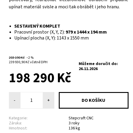
upínat materiál svisle a moci tak obrábět i jeho hranu.
SESTAVENÝ KOMPLET
Pracovní prostor (X, Y, Z):
979 x 1444 x 194 mm
Upínací plocha (X, Y): 1143 x 1550 mm
12 TÝDNŮ
203 190 Kč
–2 %
239 930,90 Kč včetně DPH
Můžeme doručit do:
26.11.2026
198 290 Kč
-
+
Kategorie:
Stepcraft CNC
Záruka:
3 roky
Hmotnost:
136 kg