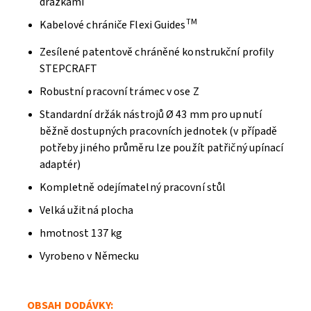
drážkami
TM
Kabelové chrániče Flexi Guides
Zesílené patentově chráněné konstrukční profily
STEPCRAFT
Robustní pracovní trámec v ose Z
Standardní držák nástrojů Ø 43 mm pro upnutí
běžně dostupných pracovních jednotek (v případě
potřeby jiného průměru lze použít patřičný upínací
adaptér)
Odeslat
Kompletně odejímatelný pracovní stůl
Powered by chaterimo
Velká užitná plocha
hmotnost 137 kg
Vyrobeno v Německu
OBSAH DODÁVKY: