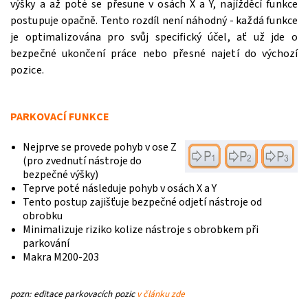
výšky a až poté se přesune v osách X a Y, najížděcí funkce
postupuje opačně. Tento rozdíl není náhodný - každá funkce
je optimalizována pro svůj specifický účel, ať už jde o
bezpečné ukončení práce nebo přesné najetí do výchozí
pozice.
PARKOVACÍ FUNKCE
Nejprve se provede pohyb v ose Z
(pro zvednutí nástroje do
bezpečné výšky)
Teprve poté následuje pohyb v osách X a Y
Tento postup zajišťuje bezpečné odjetí nástroje od
obrobku
Minimalizuje riziko kolize nástroje s obrobkem při
parkování
Makra M200-203
pozn: editace parkovacích pozic
v článku zde