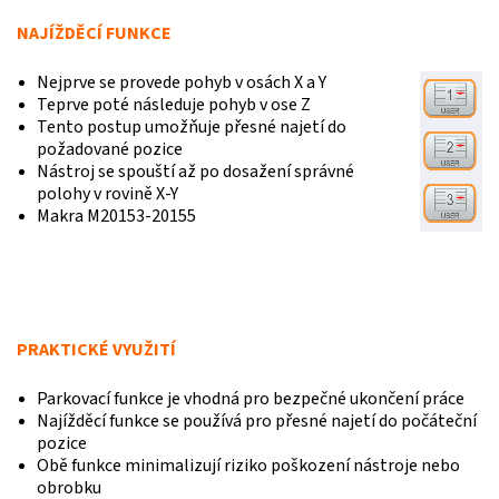
NAJÍŽDĚCÍ FUNKCE
Nejprve se provede pohyb v osách X a Y
Teprve poté následuje pohyb v ose Z
Tento postup umožňuje přesné najetí do
požadované pozice
Nástroj se spouští až po dosažení správné
polohy v rovině X-Y
Makra M20153-20155
PRAKTICKÉ VYUŽITÍ
Parkovací funkce je vhodná pro bezpečné ukončení práce
Najížděcí funkce se používá pro přesné najetí do počáteční
pozice
Obě funkce minimalizují riziko poškození nástroje nebo
obrobku