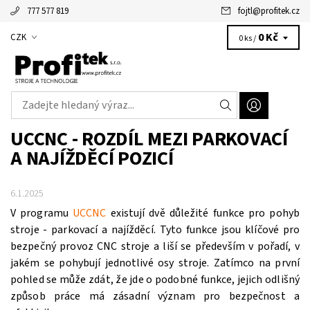
777 577 819
fojtl
@
profitek.cz
Alžbětka - vaše virtuální asistentka
0 Kč
CZK
0 ks /
UCCNC - ROZDÍL MEZI PARKOVACÍ
A NAJÍŽDĚCÍ POZICÍ
6.1.2025
V programu
UCCNC
existují dvě důležité funkce pro pohyb
stroje - parkovací a najížděcí. Tyto funkce jsou klíčové pro
bezpečný provoz CNC stroje a liší se především v pořadí, v
jakém se pohybují jednotlivé osy stroje. Zatímco na první
pohled se může zdát, že jde o podobné funkce, jejich odlišný
způsob práce má zásadní význam pro bezpečnost a