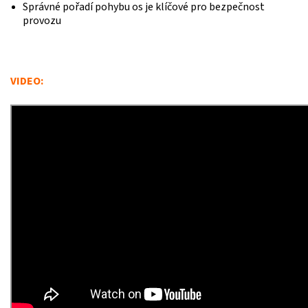
Správné pořadí pohybu os je klíčové pro bezpečnost
provozu
VIDEO:
Odeslat
Powered by chaterimo